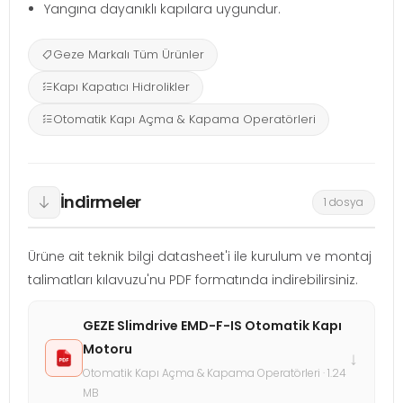
Yangına dayanıklı kapılara uygundur.
Geze Markalı Tüm Ürünler
Kapı Kapatıcı Hidrolikler
Otomatik Kapı Açma & Kapama Operatörleri
İndirmeler
1 dosya
Ürüne ait teknik bilgi datasheet'i ile kurulum ve montaj
talimatları kılavuzu'nu PDF formatında indirebilirsiniz.
GEZE Slimdrive EMD-F-IS Otomatik Kapı
Motoru
↓
Otomatik Kapı Açma & Kapama Operatörleri · 1.24
MB