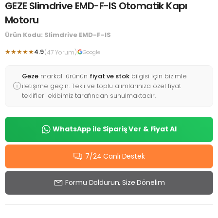
GEZE Slimdrive EMD-F-IS Otomatik Kapı
Motoru
Ürün Kodu: Slimdrive EMD-F-IS
★★★★★
4.9
(47 Yorum)
Google
Geze
markalı ürünün
fiyat ve stok
bilgisi için bizimle
iletişime geçin. Tekli ve toplu alımlarınıza özel fiyat
teklifleri ekibimiz tarafından sunulmaktadır.
WhatsApp ile Sipariş Ver & Fiyat Al
7/24 Canlı Destek
Formu Doldurun, Size Dönelim