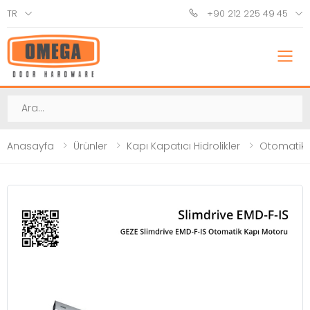
TR
+90 212 225 49 45
M
Ara
Anasayfa
Ürünler
Kapı Kapatıcı Hidrolikler
Otomatik 