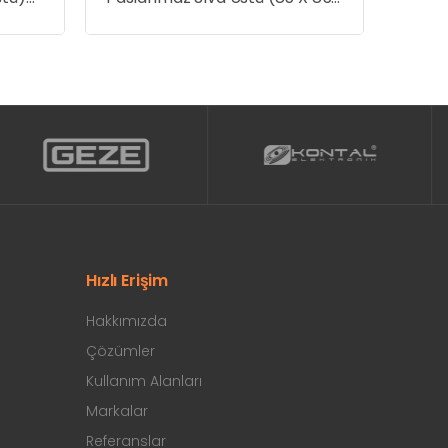
Mod
40) 12-24V
Hızlı Erişim
Hakkımızda
Çözümler
Kullanım Alanları
Markalar
Referanslar