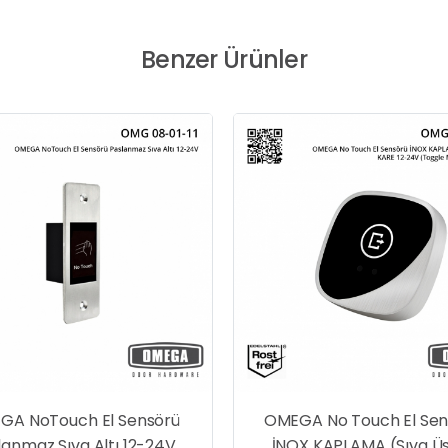
Benzer Ürünler
GA NoTouch El Sensörü
OMEGA No Touch El Sen
lanmaz Sıva Altı 12-24V
İNOX KAPLAMA (Sıva Ü