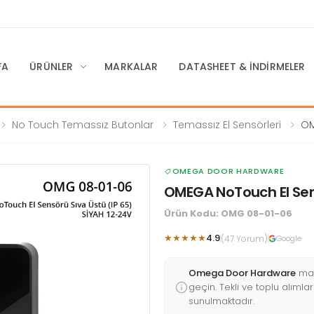
FA
ÜRÜNLER
MARKALAR
DATASHEET & İNDIRMELER
No Touch Temassız Butonlar
Temassız El Sensörleri
OM
(IP 6
OMEGA DOOR HARDWARE
OMEGA NoTouch El Sens
Ürün Kodu: OMG 08-01-06
★★★★★
4.9
(47 Yorum)
Google
Omega Door Hardware
mar
geçin. Tekli ve toplu alımları
sunulmaktadır.