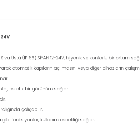
2-24V
a Üstü (IP 65) SİYAH 12-24V, hijyenik ve konforlu bir ortam sa
yarak otomatik kapıların açılmasını veya diğer cihazların çalışmas
nar.
aj, estetik bir görünüm sağlar.
dır.
alığında çalışabilir.
gibi fonksiyonlar, kullanım esnekliği sağlar.