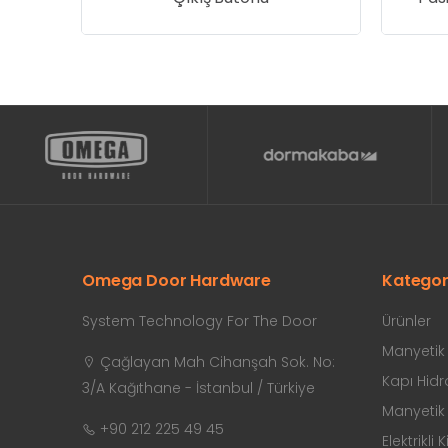
Omega Door Hardware
Kategor
System Technology For The Door
Ürünler
Manyetik K
Çağlayan Mah Cihanşah Sok. No:
Kapı Hidro
3/A Kağıthane - İstanbul / Türkiye
Manyetik K
+90 212 225 49 45
Elektrikli K