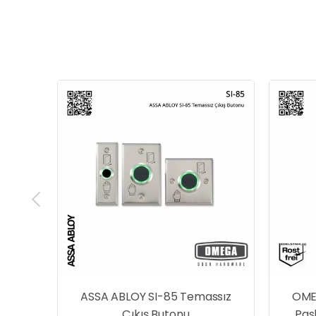
sörü
ASSA ABLOY SI-85 Temassız
OME
24V
Çıkış Butonu
Pas