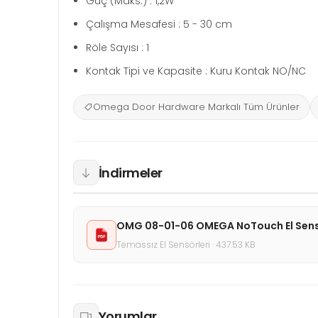
Güç (Maks.) : 1,2W
Çalışma Mesafesi : 5 - 30 cm
Röle Sayısı : 1
Kontak Tipi ve Kapasite : Kuru Kontak NO/NC
Omega Door Hardware Markalı Tüm Ürünler
İndirmeler
OMG 08-01-06 OMEGA NoTouch El Sensör
Temassız El Sensörleri · 437.53 KB
Yorumlar