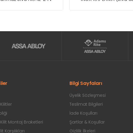
KARE 12-24V (Toggle 
Opsiyonel)
iler
Bilgi Sayfaları
Üyelik Sözleşmesi
ilitler
Teslimat Bilgileri
liği
İade Koşulları
ilit Montaj Braketleri
Şartlar & Koşullar
ilit Karşılıkları
Gizlilik İlkeleri