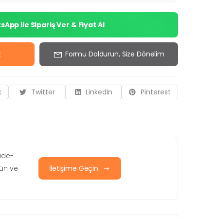
App ile Sipariş Ver & Fiyat Al
k
Formu Doldurun, Size Dönelim
k
Twitter
LinkedIn
Pinterest
iade-
rün ve
İletişime Geçin