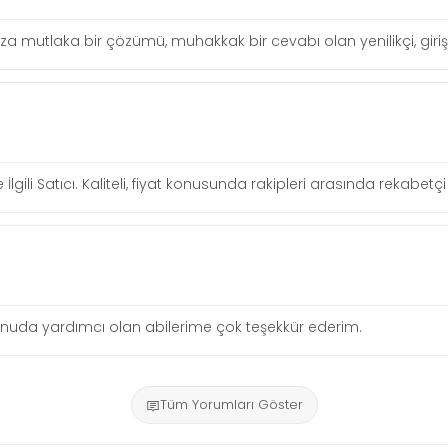
uza mutlaka bir çözümü, muhakkak bir cevabı olan yenilikçi, girişi
 İlgili Satıcı. Kaliteli, fiyat konusunda rakipleri arasında rekabe
 konuda yardımcı olan abilerime çok teşekkür ederim.
Tüm Yorumları Göster