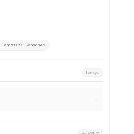
Temassız El Sensörleri
1 dosya
↓
47 Yorum