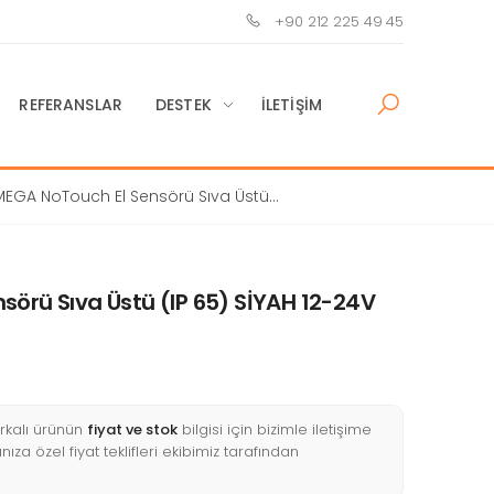
+90 212 225 49 45
REFERANSLAR
DESTEK
İLETIŞIM
EGA NoTouch El Sensörü Sıva Üstü
5) SİYAH 12-24V
örü Sıva Üstü (IP 65) SİYAH 12-24V
kalı ürünün
fiyat ve stok
bilgisi için bizimle iletişime
nıza özel fiyat teklifleri ekibimiz tarafından