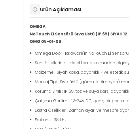
Ürün Açıklaması
OMEGA
NoTouch El Sensörü Sıva Üstü (IP 65) SİYAH 1
OMG 08-01-06
Omega Door Hardware'ın NoTouch El Sensörü Sıv
Sensör, ellerinizi fiziksel temas olmadan algıla
Malzeme : Siyah kasa, dayanıklılık ve estetik su
Montaj Tipi : Sıva üstü (gömme olmayan) mont
Koruma Sınıfı : IP 65, toz ve suya karşı dayanıklı
Çalışma Gerilimi : 12-24V DC, geniş bir gerilim ar
Ekstra Özellikler : Zaman ayarı ve mesafe ayarı 
Frekans : 38 kHz