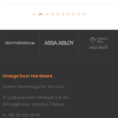
Omega Door Hardware
System Technology For The Door
Çağlayan Mah Cihanşah Sok. No:
3/A Kağıthane - İstanbul / Türkiye
+90 212 225 49 45