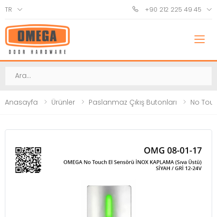
TR
+90 212 225 49 45
M
Ara
Anasayfa
Ürünler
Paslanmaz Çıkış Butonları
No Touc