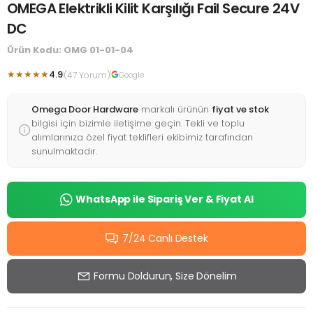
OMEGA Elektrikli Kilit Karşılığı Fail Secure 24V
DC
Ürün Kodu: OMG 01-01-04
★★★★★
4.9
(47 Yorum)
Google
Omega Door Hardware
markalı ürünün
fiyat ve stok
bilgisi için bizimle iletişime geçin. Tekli ve toplu
alımlarınıza özel fiyat teklifleri ekibimiz tarafından
sunulmaktadır.
WhatsApp ile Sipariş Ver & Fiyat Al
7/24 Canlı Destek
Formu Doldurun, Size Dönelim