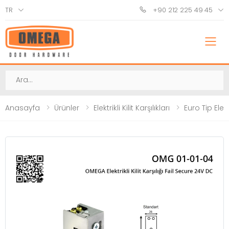
TR
+90 212 225 49 45
M
Ara
Anasayfa
Ürünler
Elektrikli Kilit Karşılıkları
Euro Tip Elektri