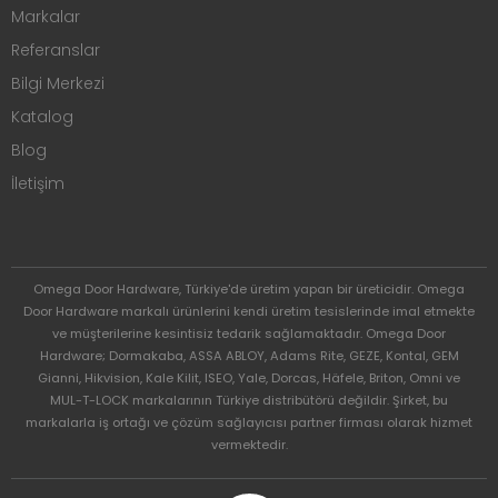
Markalar
Referanslar
Bilgi Merkezi
Katalog
Blog
İletişim
Omega Door Hardware, Türkiye'de üretim yapan bir üreticidir. Omega
Door Hardware markalı ürünlerini kendi üretim tesislerinde imal etmekte
ve müşterilerine kesintisiz tedarik sağlamaktadır. Omega Door
Hardware; Dormakaba, ASSA ABLOY, Adams Rite, GEZE, Kontal, GEM
Gianni, Hikvision, Kale Kilit, ISEO, Yale, Dorcas, Häfele, Briton, Omni ve
MUL-T-LOCK markalarının Türkiye distribütörü değildir. Şirket, bu
markalarla iş ortağı ve çözüm sağlayıcısı partner firması olarak hizmet
vermektedir.