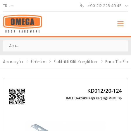
TR
+90 212 225 49 45
M
Ara
Anasayfa
Ürünler
Elektrikli Kilit Karşılıkları
Euro Tip Elektri