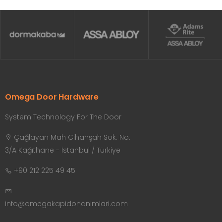
Omega Door Hardware
System Technology For The Door
Çağlayan Mah Cihanşah Sok. No:
3/A Kağıthane - İstanbul / Türkiye
+90 212 225 49 45
info@omegakapidonanimlari.com