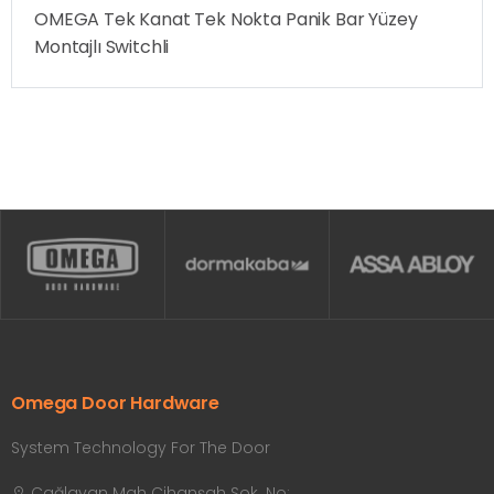
OMEGA Tek Kanat Tek Nokta Panik Bar Yüzey
Montajlı Switchli
Omega Door Hardware
System Technology For The Door
Çağlayan Mah Cihanşah Sok. No: