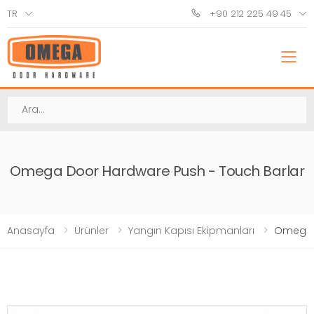
TR
+90 212 225 49 45
M
Ara
Omega Door Hardware Push - Touch Barlar
Anasayfa
Ürünler
Yangın Kapısı Ekipmanları
Omega D