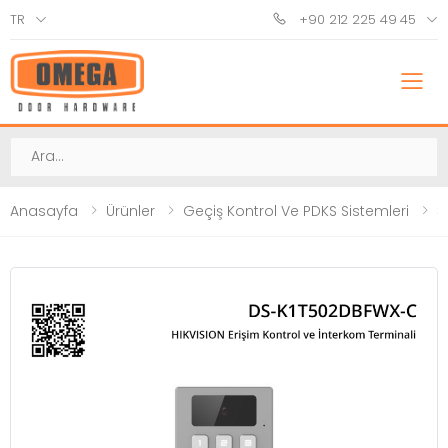
TR
+90 212 225 49 45
M
Ara
Anasayfa
Ürünler
Geçiş Kontrol Ve PDKS Sistemleri
Ş