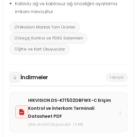
Kablolu ağ ve kablosuz ağ önceliğini ayarlama
imkanı mevcuttur
Hikvision Markalı Tüm Ürünler
Geçiş Kontrol ve PDKS Sistemleri
Şifre ve Kart Okuyucular
İndirmeler
1 dosya
HIKVISION DS-K1T502DBFWX-C Erişim
Kontrol ve İnterkom Terminali
↓
Datasheet PDF
Şifre ve Kart Okuyucular · 1.3 MB