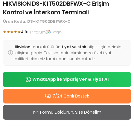
HIKVISION DS-K1T502DBFWX-C Erişim
Kontrol ve İnterkom Terminali
Ürün Kodu: DS-K1T502DBFWX-C
★★★★★
4.9
(47 Yorum)
Google
Hikvision
markalı ürünün
fiyat ve stok
bilgisi için bizimle
iletişime geçin. Tekli ve toplu alımlarınıza özel fiyat
teklifleri ekibimiz tarafından sunulmaktadır.
WhatsApp ile Sipariş Ver & Fiyat Al
7/24 Canlı Destek
Formu Doldurun, Size Dönelim