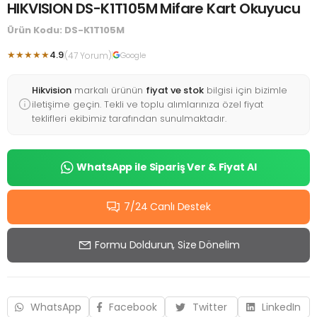
HIKVISION DS-K1T105M Mifare Kart Okuyucu
Ürün Kodu: DS-K1T105M
★★★★★
4.9
(47 Yorum)
Google
Hikvision
markalı ürünün
fiyat ve stok
bilgisi için bizimle
iletişime geçin. Tekli ve toplu alımlarınıza özel fiyat
teklifleri ekibimiz tarafından sunulmaktadır.
WhatsApp ile Sipariş Ver & Fiyat Al
7/24 Canlı Destek
Formu Doldurun, Size Dönelim
WhatsApp
Facebook
Twitter
LinkedIn