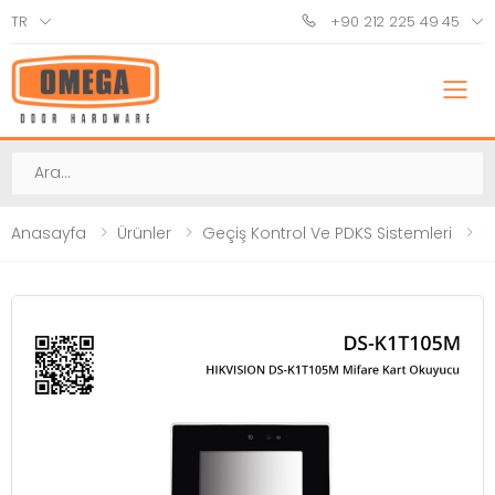
TR
+90 212 225 49 45
M
Ara
Anasayfa
Ürünler
Geçiş Kontrol Ve PDKS Sistemleri
Ş