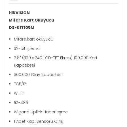
HIKVISION
Mifare Kart Okuyucu
DS-K1T105M
Mifare kart okuyucu
32-bit İşlemci
2.8" (320 x 240 LCD-TFT Ekran) 100.000 Kart
Kapasitesi
300.000 Olay Kapasitesi
TCP/IP
Wi-Fi
RS-485
Wigand Uplink Haberleşme
1 Adet Kapı Sensörü Girişi