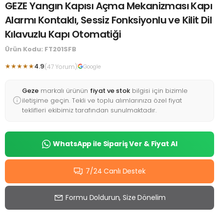
GEZE Yangın Kapısı Açma Mekanizması Kapı
Alarmı Kontaklı, Sessiz Fonksiyonlu ve Kilit Dil
Kılavuzlu Kapı Otomatiği
Ürün Kodu: FT201SFB
★★★★★
4.9
(47 Yorum)
Google
Geze
markalı ürünün
fiyat ve stok
bilgisi için bizimle
iletişime geçin. Tekli ve toplu alımlarınıza özel fiyat
teklifleri ekibimiz tarafından sunulmaktadır.
WhatsApp ile Sipariş Ver & Fiyat Al
7/24 Canlı Destek
Formu Doldurun, Size Dönelim