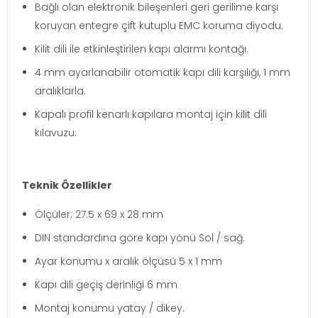
Bağlı olan elektronik bileşenleri geri gerilime karşı
koruyan entegre çift kutuplu EMC koruma diyodu.
Kilit dili ile etkinleştirilen kapı alarmı kontağı.
4 mm ayarlanabilir otomatik kapı dili karşılığı, 1 mm
aralıklarla.
Kapalı profil kenarlı kapılara montaj için kilit dili
kılavuzu.
Teknik Özellikler
Ölçüler; 27.5 x 69 x 28 mm
DIN standardına göre kapı yönü Sol / sağ.
Ayar konumu x aralık ölçüsü 5 x 1 mm
Kapı dili geçiş derinliği 6 mm
Montaj konumu yatay / dikey.