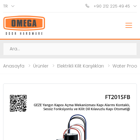
TR
+90 212 225 49 45
M
Ara
Anasayfa
Ürünler
Elektrikli Kilit Karşılıkları
Water Proof Ele