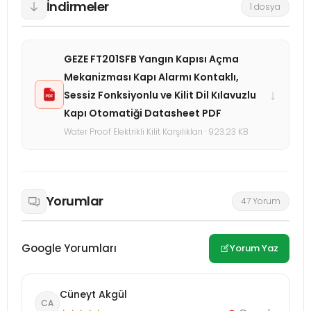
İndirmeler
1 dosya
GEZE FT201SFB Yangın Kapısı Açma
Mekanizması Kapı Alarmı Kontaklı,
↓
Sessiz Fonksiyonlu ve Kilit Dil Kılavuzlu
Kapı Otomatiği Datasheet PDF
Water Proof Elektrikli Kilit Karşılıkları · 923.23 KB
Yorumlar
47 Yorum
Google Yorumları
Yorum Yaz
Cüneyt Akgül
CA