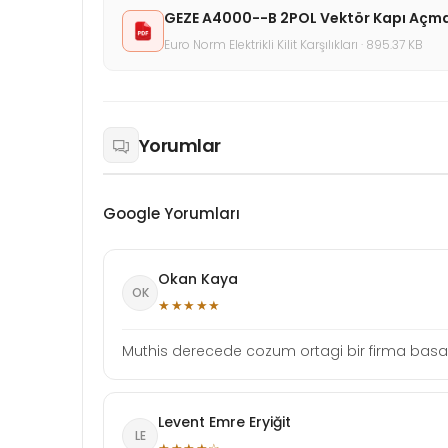
GEZE A4000--B 2POL Vektör Kapı Açma
Euro Norm Elektrikli Kilit Karşılıkları · 895.37 KB
Yorumlar
Google Yorumları
Okan Kaya
OK
★★★★★
Muthis derecede cozum ortagi bir firma basari
Levent Emre Eryiğit
LE