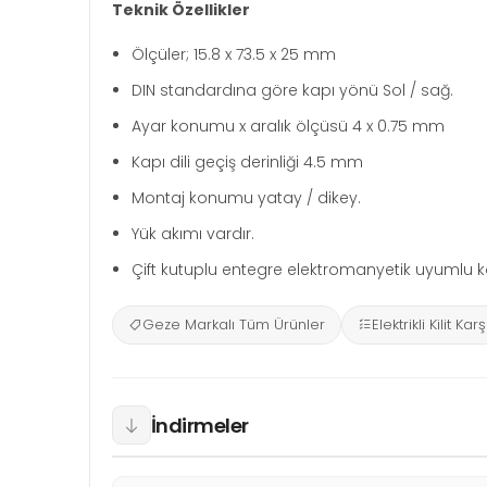
Teknik Özellikler
Ölçüler; 15.8 x 73.5 x 25 mm
DIN standardına göre kapı yönü Sol / sağ.
Ayar konumu x aralık ölçüsü 4 x 0.75 mm
Kapı dili geçiş derinliği 4.5 mm
Montaj konumu yatay / dikey.
Yük akımı vardır.
Çift kutuplu entegre elektromanyetik uyumlu 
Geze Markalı Tüm Ürünler
Elektrikli Kilit Karş
İndirmeler