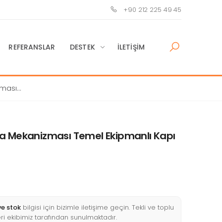
+90 212 225 49 45
REFERANSLAR
DESTEK
İLETIŞIM
zması
a Mekanizması Temel Ekipmanlı Kapı
ve stok
bilgisi için bizimle iletişime geçin. Tekli ve toplu
fleri ekibimiz tarafından sunulmaktadır.