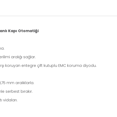
nlı Kapı Otomatiği
ma.
ilimi aralığı sağlar.
 karşı koruyan entegre çift kutuplu EMC koruma diyodu.
0,75 mm aralıklarla.
le serbest bırakır.
 vidaları.