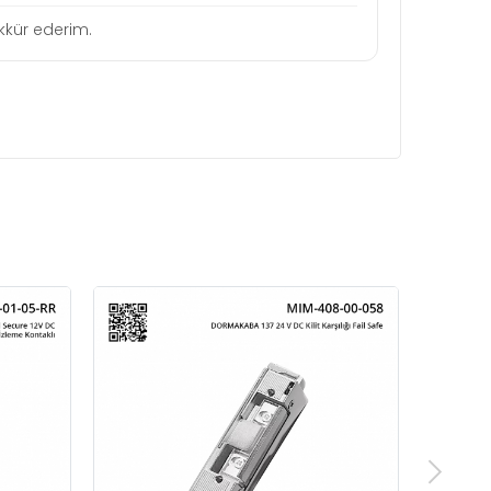
şekkür ederim.
A