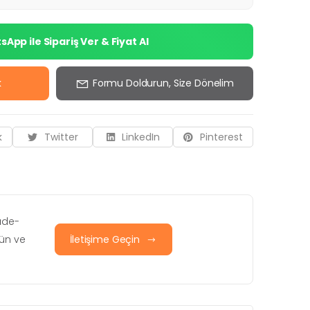
App ile Sipariş Ver & Fiyat Al
k
Formu Doldurun, Size Dönelim
k
Twitter
LinkedIn
Pinterest
iade-
rün ve
İletişime Geçin