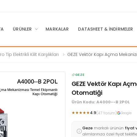
FA
ÜRÜNLER
MARKALAR
DATASHEET & İNDIRMELER
ro Tip Elektrikli Kilit Karşılıkları
GEZE Vektör Kapı Açma Mekani
Temel Ekipmanlı Kapı Otomatiği
GEZE
GEZE Vektör Kapı Açm
Otomatiği
Ürün Kodu: A4000--B 2POL
★★★★★
4.9
(47 Yorum)
Google
Geze
markalı ürünün
fiyat 
alımlarınıza özel fiyat tekli