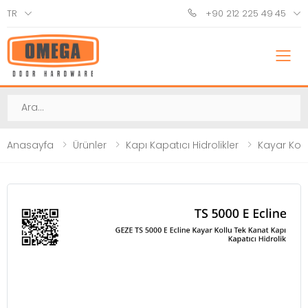
TR
+90 212 225 49 45
M
Ara
Anasayfa
Ürünler
Kapı Kapatıcı Hidrolikler
Kayar Koll