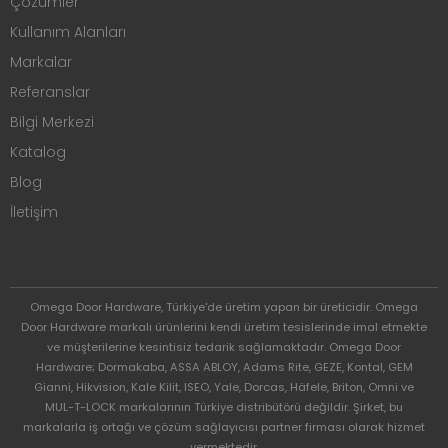
Çözümler
Kullanım Alanları
Markalar
Referanslar
Bilgi Merkezi
Katalog
Blog
İletişim
Omega Door Hardware, Türkiye'de üretim yapan bir üreticidir. Omega
Door Hardware markalı ürünlerini kendi üretim tesislerinde imal etmekte
ve müşterilerine kesintisiz tedarik sağlamaktadır. Omega Door
Hardware; Dormakaba, ASSA ABLOY, Adams Rite, GEZE, Kontal, GEM
Gianni, Hikvision, Kale Kilit, ISEO, Yale, Dorcas, Häfele, Briton, Omni ve
MUL-T-LOCK markalarının Türkiye distribütörü değildir. Şirket, bu
markalarla iş ortağı ve çözüm sağlayıcısı partner firması olarak hizmet
vermektedir.