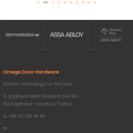
Omega Door Hardware
System Technology For The Door
Çağlayan Mah Cihanşah Sok. No:
3/A Kağıthane - İstanbul / Türkiye
+90 212 225 49 45