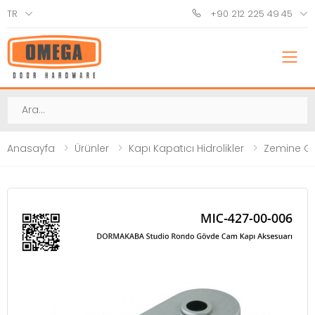
TR
+90 212 225 49 45
M
Ara
Anasayfa
Ürünler
Kapı Kapatıcı Hidrolikler
Zemine G