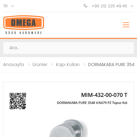
TR
+90 212 225 49 45
M
Ara
Anasayfa
Ürünler
Kapı Kolları
DORMAKABA PURE 3548 