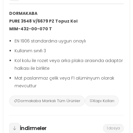
DORMAKABA
PURE 3548 V/6679 PZ Topuz Kol
MIM-432-00-070 T
EN 1906 standardına uygun onaylı
Kullanım sınıfı 3
Kol kolu ile rozet veya arka plaka arasında adaptör
halkası ile birlikte
Mat paslanmaz çelik veya F1 alüminyum olarak
mevcuttur
Dormakaba Markalı Tüm Ürünler
Kapı Kolları
İndirmeler
1 dosya