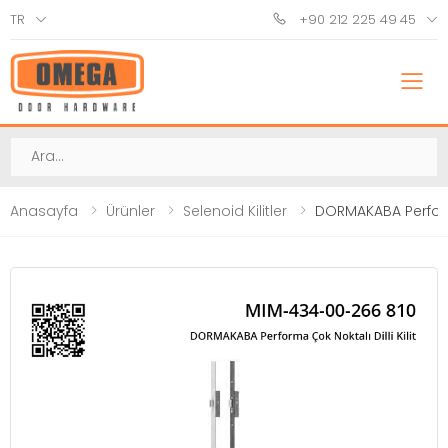
TR
+90 212 225 49 45
M
Ara
Anasayfa
Ürünler
Selenoid Kilitler
DORMAKABA Performa 