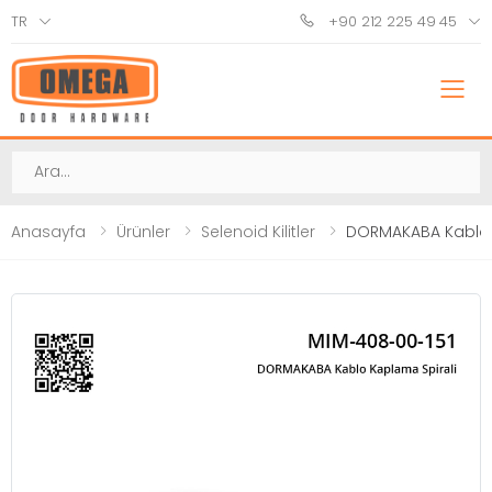
TR
+90 212 225 49 45
M
Ara
Anasayfa
Ürünler
Selenoid Kilitler
DORMAKABA Kablo 