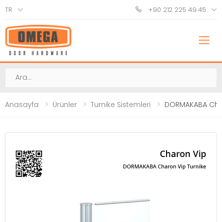
TR
+90 212 225 49 45
M
Ara
Anasayfa
Ürünler
Turnike Sistemleri
DORMAKABA Char