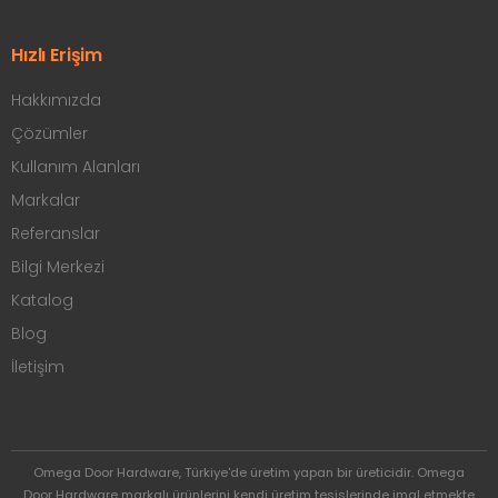
Hızlı Erişim
Hakkımızda
Çözümler
Kullanım Alanları
Markalar
Referanslar
Bilgi Merkezi
Katalog
Blog
İletişim
Omega Door Hardware, Türkiye'de üretim yapan bir üreticidir. Omega
Door Hardware markalı ürünlerini kendi üretim tesislerinde imal etmekte