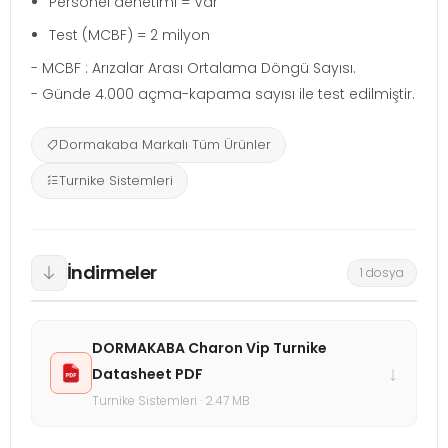
Personel denetimi = Var
Test (MCBF) = 2 milyon
- MCBF : Arızalar Arası Ortalama Döngü Sayısı.
- Günde 4.000 açma-kapama sayısı ile test edilmiştir.
Dormakaba Markalı Tüm Ürünler
Turnike Sistemleri
İndirmeler
1 dosya
DORMAKABA Charon Vip Turnike
↓
Datasheet PDF
Turnike Sistemleri · 2.47 MB