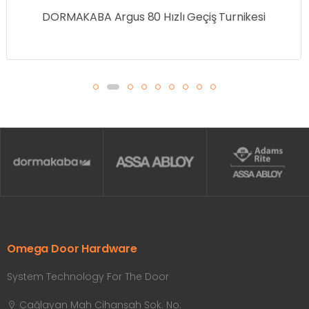
DORMAKABA Argus 40 Hızlı Geçiş Turnikesi
Omega Door Hardware
System Technology For The Door
Çağlayan Mah Cihanşah Sok. No: