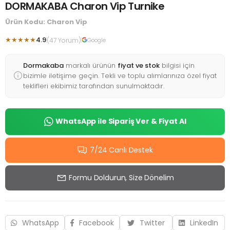
DORMAKABA Charon Vip Turnike
Ürün Kodu: Charon Vip
★★★★★
4.9
(47 Yorum)
Google
Dormakaba
markalı ürünün
fiyat ve stok
bilgisi için
bizimle iletişime geçin. Tekli ve toplu alımlarınıza özel fiyat
teklifleri ekibimiz tarafından sunulmaktadır.
WhatsApp ile Sipariş Ver & Fiyat Al
7/24 Canlı Destek
Formu Doldurun, Size Dönelim
WhatsApp
Facebook
Twitter
LinkedIn