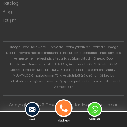
Katalog
Blog
İletişim
Omega Door Hardware, Türkiye'de üretim yapan bir üreticidir. Omega
Door Hardware markalı ürünlerini kendi üretim tesislerinde imal etmekte
ve müşterilerine kesintisiz tedarik sağlamaktadır. Omega Door
Hardware; Dormakaba, ASSA ABLOY, Adams Rite, GEZE, Kontal, GEM
Gianni, Hikvision, Kale Kilit, ISEO, Yale, Dorcas, Häfele, Briton, Omni ve
MUL-T-LOCK markalarının Türkiye distribütörü değildir. Şirket, bu
markalarla iş ortağı ve çözüm sağlayıcısı partner firması olarak hizmet
vermektedir.
Copyright © 2026 Omega Door Hardware. Tüm Hakları
Saklıdır.