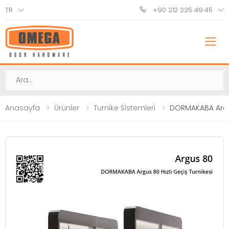
TR
+90 212 225 49 45
M
Ara
Anasayfa
Ürünler
Turnike Sistemleri
DORMAKABA Argus 