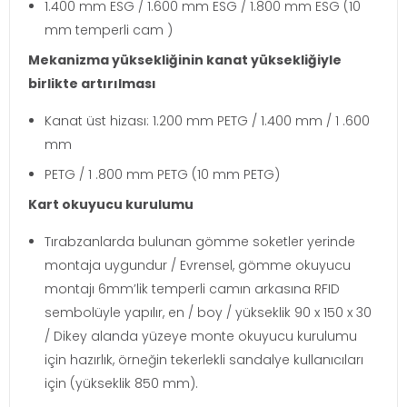
1.400 mm ESG / 1.600 mm ESG / 1.800 mm ESG (10
mm temperli cam )
Mekanizma yüksekliğinin kanat yüksekliğiyle
birlikte artırılması
Kanat üst hizası: 1.200 mm PETG / 1.400 mm / 1 .600
mm
PETG / 1 .800 mm PETG (10 mm PETG)
Kart okuyucu kurulumu
Tırabzanlarda bulunan gömme soketler yerinde
montaja uygundur / Evrensel, gömme okuyucu
montajı 6mm’lik temperli camın arkasına RFID
sembolüyle yapılır, en / boy / yükseklik 90 x 150 x 30
/ Dikey alanda yüzeye monte okuyucu kurulumu
için hazırlık, örneğin tekerlekli sandalye kullanıcıları
için (yükseklik 850 mm).