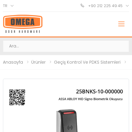
TR
+90 212 225 49 45
M
Ara
Anasayfa
Ürünler
Geçiş Kontrol Ve PDKS Sistemleri
P