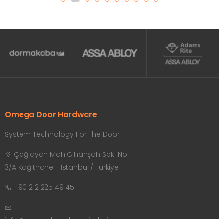
Omega Door Hardware
System Technology For The Door
Çağlayan Mah Cihanşah Sok. No:
3/A Kağıthane - İstanbul / Türkiye
+90 212 225 49 45