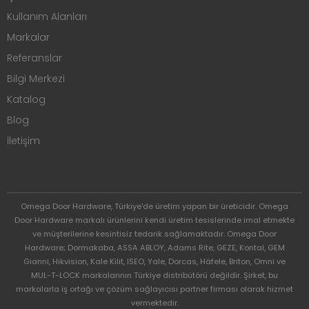
Kullanım Alanları
Markalar
Referanslar
Bilgi Merkezi
Katalog
Blog
İletişim
Omega Door Hardware, Türkiye'de üretim yapan bir üreticidir. Omega
Door Hardware markalı ürünlerini kendi üretim tesislerinde imal etmekte
ve müşterilerine kesintisiz tedarik sağlamaktadır. Omega Door
Hardware; Dormakaba, ASSA ABLOY, Adams Rite, GEZE, Kontal, GEM
Gianni, Hikvision, Kale Kilit, ISEO, Yale, Dorcas, Häfele, Briton, Omni ve
MUL-T-LOCK markalarının Türkiye distribütörü değildir. Şirket, bu
markalarla iş ortağı ve çözüm sağlayıcısı partner firması olarak hizmet
vermektedir.