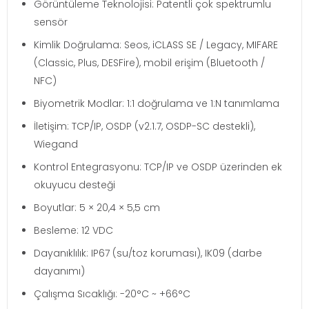
Görüntüleme Teknolojisi: Patentli çok spektrumlu
sensör
Kimlik Doğrulama: Seos, iCLASS SE / Legacy, MIFARE
(Classic, Plus, DESFire), mobil erişim (Bluetooth /
NFC)
Biyometrik Modlar: 1:1 doğrulama ve 1:N tanımlama
İletişim: TCP/IP, OSDP (v2.1.7, OSDP-SC destekli),
Wiegand
Kontrol Entegrasyonu: TCP/IP ve OSDP üzerinden ek
okuyucu desteği
Boyutlar: 5 × 20,4 × 5,5 cm
Besleme: 12 VDC
Dayanıklılık: IP67 (su/toz koruması), IK09 (darbe
dayanımı)
Çalışma Sıcaklığı: -20°C ~ +66°C