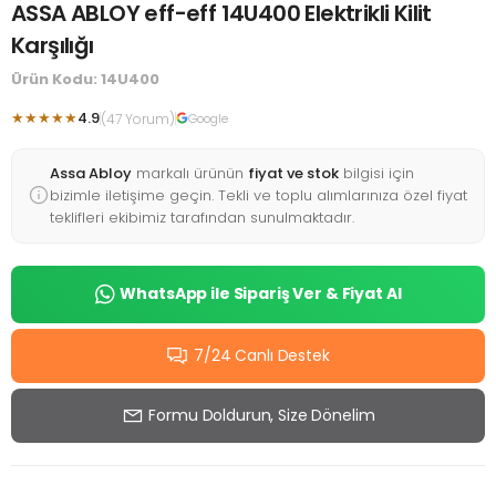
ASSA ABLOY eff-eff 14U400 Elektrikli Kilit
Karşılığı
Ürün Kodu: 14U400
★★★★★
4.9
(47 Yorum)
Google
Assa Abloy
markalı ürünün
fiyat ve stok
bilgisi için
bizimle iletişime geçin. Tekli ve toplu alımlarınıza özel fiyat
teklifleri ekibimiz tarafından sunulmaktadır.
WhatsApp ile Sipariş Ver & Fiyat Al
7/24 Canlı Destek
Formu Doldurun, Size Dönelim