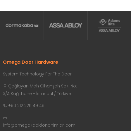
Omega Door Hardware
System Technology For The Door
Çağlayan Mah Cihanşah Sok. No:
3/A Kağıthane - İstanbul / Türkiye
+90 212 225 49 45
info@omegakapidonanimlari.com