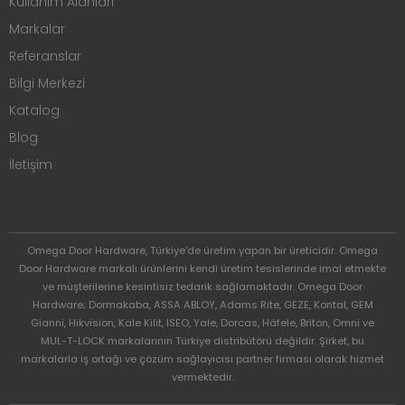
Kullanım Alanları
Markalar
Referanslar
Bilgi Merkezi
Katalog
Blog
İletişim
Omega Door Hardware, Türkiye'de üretim yapan bir üreticidir. Omega
Door Hardware markalı ürünlerini kendi üretim tesislerinde imal etmekte
ve müşterilerine kesintisiz tedarik sağlamaktadır. Omega Door
Hardware; Dormakaba, ASSA ABLOY, Adams Rite, GEZE, Kontal, GEM
Gianni, Hikvision, Kale Kilit, ISEO, Yale, Dorcas, Häfele, Briton, Omni ve
MUL-T-LOCK markalarının Türkiye distribütörü değildir. Şirket, bu
markalarla iş ortağı ve çözüm sağlayıcısı partner firması olarak hizmet
vermektedir.