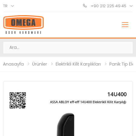
TR
+90 212 225 49 45
M
Ara
Anasayfa
Ürünler
Elektrikli Kilit Karşılıkları
Panik Tip Elektr