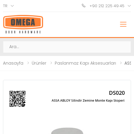
TR
+90 212 225 49 45
M
Ara
Anasayfa
Ürünler
Paslanmaz Kapı Aksesuarları
ASSA