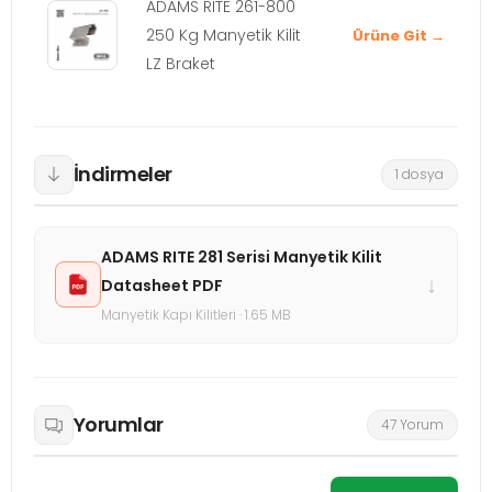
ADAMS RITE 261-800
250 Kg Manyetik Kilit
Ürüne Git →
LZ Braket
İndirmeler
1 dosya
ADAMS RITE 281 Serisi Manyetik Kilit
↓
Datasheet PDF
Manyetik Kapı Kilitleri · 1.65 MB
Yorumlar
47 Yorum