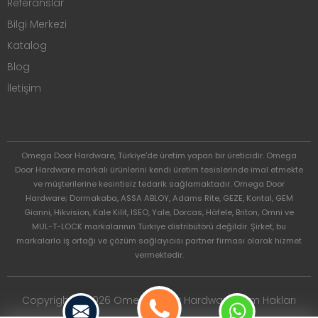
Referanslar
Bilgi Merkezi
Katalog
Blog
İletişim
Omega Door Hardware, Türkiye'de üretim yapan bir üreticidir. Omega
Door Hardware markalı ürünlerini kendi üretim tesislerinde imal etmekte
ve müşterilerine kesintisiz tedarik sağlamaktadır. Omega Door
Hardware; Dormakaba, ASSA ABLOY, Adams Rite, GEZE, Kontal, GEM
Gianni, Hikvision, Kale Kilit, ISEO, Yale, Dorcas, Häfele, Briton, Omni ve
MUL-T-LOCK markalarının Türkiye distribütörü değildir. Şirket, bu
markalarla iş ortağı ve çözüm sağlayıcısı partner firması olarak hizmet
vermektedir.
Copyright © 2026 Omega Door Hardware. Tüm Hakları