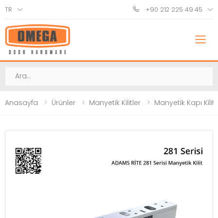
TR
+90 212 225 49 45
M
Ara
Anasayfa
Ürünler
Manyetik Kilitler
Manyetik Kapı Kilitl