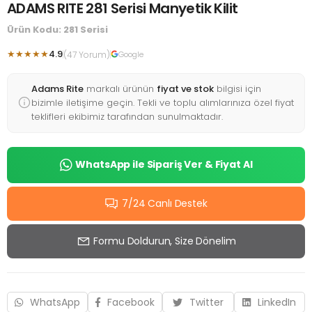
ADAMS RITE 281 Serisi Manyetik Kilit
Ürün Kodu: 281 Serisi
★★★★★
4.9
(47 Yorum)
Google
Adams Rite
markalı ürünün
fiyat ve stok
bilgisi için
bizimle iletişime geçin. Tekli ve toplu alımlarınıza özel fiyat
teklifleri ekibimiz tarafından sunulmaktadır.
WhatsApp ile Sipariş Ver & Fiyat Al
7/24 Canlı Destek
Formu Doldurun, Size Dönelim
WhatsApp
Facebook
Twitter
LinkedIn