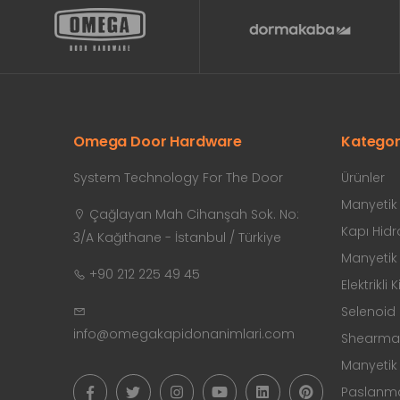
Omega Door Hardware
Kategor
System Technology For The Door
Ürünler
Manyetik K
Çağlayan Mah Cihanşah Sok. No:
Kapı Hidro
3/A Kağıthane - İstanbul / Türkiye
Manyetik K
+90 212 225 49 45
Elektrikli K
Selenoid K
info@omegakapidonanimlari.com
Shearmagn
Manyetik 
Paslanmaz