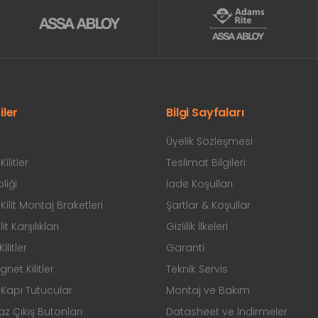
iler
Bilgi Sayfaları
Üyelik Sözleşmesi
ilitler
Teslimat Bilgileri
liği
İade Koşulları
ilit Montaj Braketleri
Şartlar & Koşullar
ilit Karşılıkları
Gizlilik İlkeleri
ilitler
Garanti
et Kilitler
Teknik Servis
Kapı Tutucular
Montaj ve Bakım
 Çıkış Butonları
Datasheet ve İndirmeler