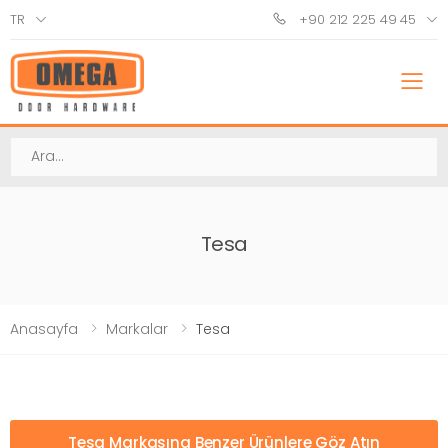
TR
+90 212 225 49 45
M
Ara
Tesa
Anasayfa
Markalar
Tesa
Tesa Markasına Benzer Ürünlere Göz Atın