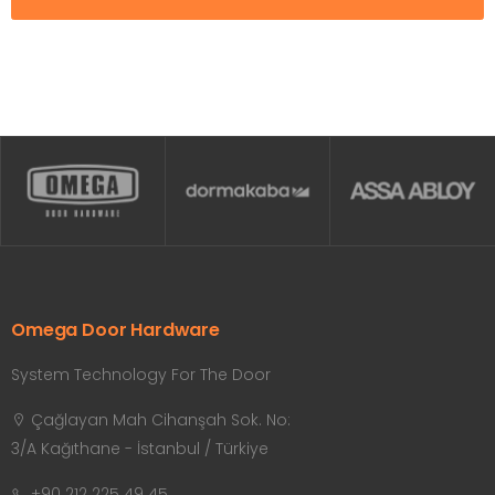
Omega Door Hardware
System Technology For The Door
Çağlayan Mah Cihanşah Sok. No:
3/A Kağıthane - İstanbul / Türkiye
+90 212 225 49 45