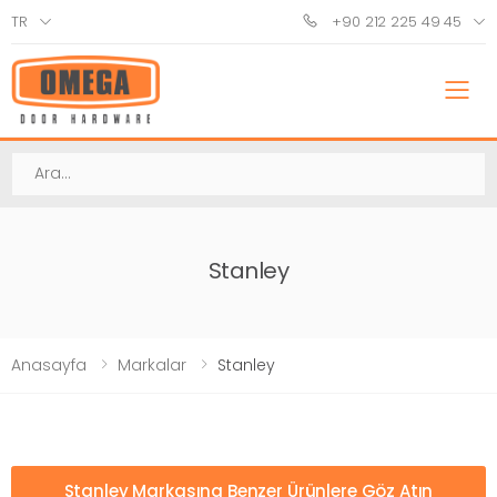
TR
+90 212 225 49 45
M
Ara
Stanley
Anasayfa
Markalar
Stanley
Stanley Markasına Benzer Ürünlere Göz Atın