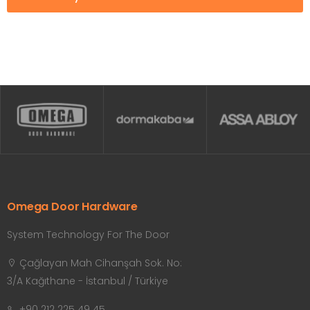
Omega Door Hardware
System Technology For The Door
Çağlayan Mah Cihanşah Sok. No:
3/A Kağıthane - İstanbul / Türkiye
+90 212 225 49 45