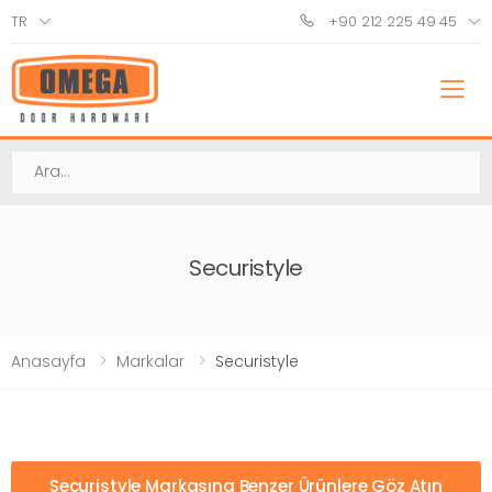
TR
+90 212 225 49 45
M
Ara
Securistyle
Anasayfa
Markalar
Securistyle
Securistyle Markasına Benzer Ürünlere Göz Atın