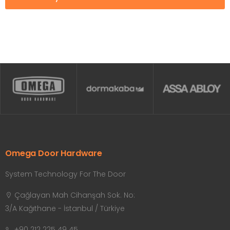
Omega Door Hardware
System Technology For The Door
Çağlayan Mah Cihanşah Sok. No:
3/A Kağıthane - İstanbul / Türkiye
+90 212 225 49 45