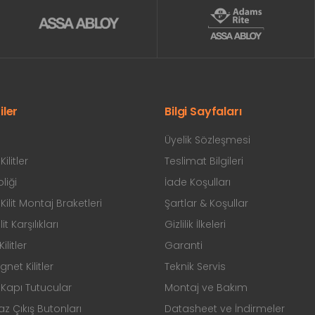
iler
Bilgi Sayfaları
Üyelik Sözleşmesi
ilitler
Teslimat Bilgileri
liği
İade Koşulları
ilit Montaj Braketleri
Şartlar & Koşullar
ilit Karşılıkları
Gizlilik İlkeleri
ilitler
Garanti
et Kilitler
Teknik Servis
Kapı Tutucular
Montaj ve Bakım
 Çıkış Butonları
Datasheet ve İndirmeler