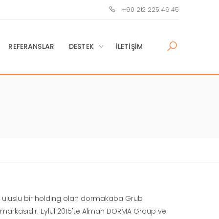
+90 212 225 49 45
REFERANSLAR
DESTEK
İLETIŞIM
k uluslu bir holding olan dormakaba Grub
lit markasıdır. Eylül 2015'te Alman DORMA Group ve