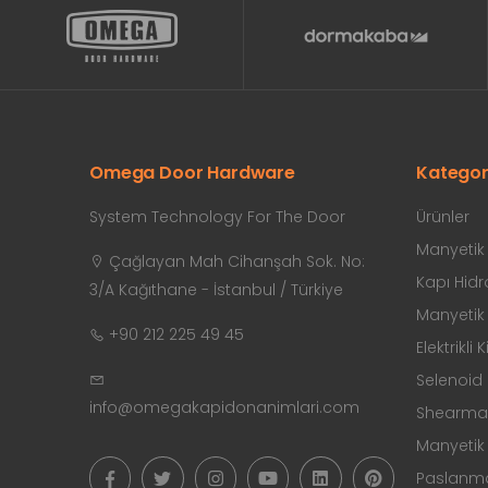
Omega Door Hardware
Kategor
System Technology For The Door
Ürünler
Manyetik K
Çağlayan Mah Cihanşah Sok. No:
Kapı Hidro
3/A Kağıthane - İstanbul / Türkiye
Manyetik K
+90 212 225 49 45
Elektrikli K
Selenoid K
info@omegakapidonanimlari.com
Shearmagn
Manyetik 
Paslanmaz