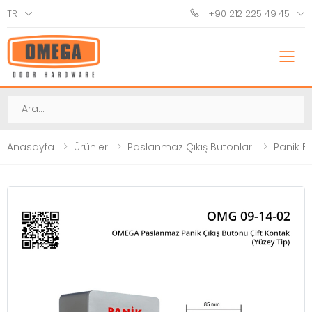
TR
+90 212 225 49 45
M
Ara
Anasayfa
Ürünler
Paslanmaz Çıkış Butonları
Panik B