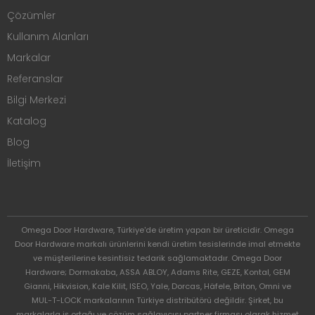
Çözümler
Kullanım Alanları
Markalar
Referanslar
Bilgi Merkezi
Katalog
Blog
İletişim
Omega Door Hardware, Türkiye'de üretim yapan bir üreticidir. Omega
Door Hardware markalı ürünlerini kendi üretim tesislerinde imal etmekte
ve müşterilerine kesintisiz tedarik sağlamaktadır. Omega Door
Hardware; Dormakaba, ASSA ABLOY, Adams Rite, GEZE, Kontal, GEM
Gianni, Hikvision, Kale Kilit, ISEO, Yale, Dorcas, Häfele, Briton, Omni ve
MUL-T-LOCK markalarının Türkiye distribütörü değildir. Şirket, bu
markalarla iş ortağı ve çözüm sağlayıcısı partner firması olarak hizmet