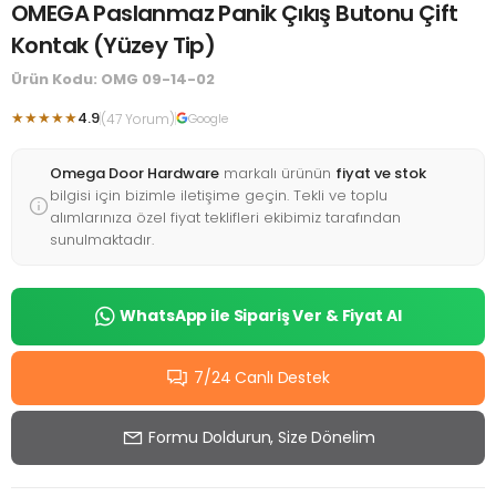
OMEGA Paslanmaz Panik Çıkış Butonu Çift
Kontak (Yüzey Tip)
Ürün Kodu: OMG 09-14-02
★★★★★
4.9
(47 Yorum)
Google
Omega Door Hardware
markalı ürünün
fiyat ve stok
bilgisi için bizimle iletişime geçin. Tekli ve toplu
alımlarınıza özel fiyat teklifleri ekibimiz tarafından
sunulmaktadır.
WhatsApp ile Sipariş Ver & Fiyat Al
7/24 Canlı Destek
Formu Doldurun, Size Dönelim