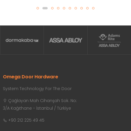
Omega Door Hardware
System Technology For The Door
Çağlayan Mah Cihanşah Sok. No:
3/A Kağıthane - İstanbul / Türkiye
+90 212 225 49 45