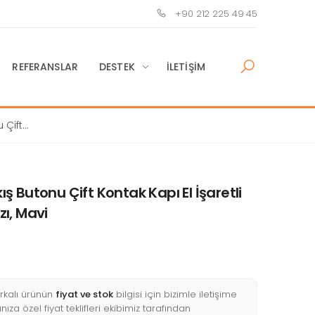
+90 212 225 49 45
REFERANSLAR
DESTEK
İLETIŞIM
 Çift
şil,
 Butonu Çift Kontak Kapı El İşaretli
zı, Mavi
kalı ürünün
fiyat ve stok
bilgisi için bizimle iletişime
nıza özel fiyat teklifleri ekibimiz tarafından