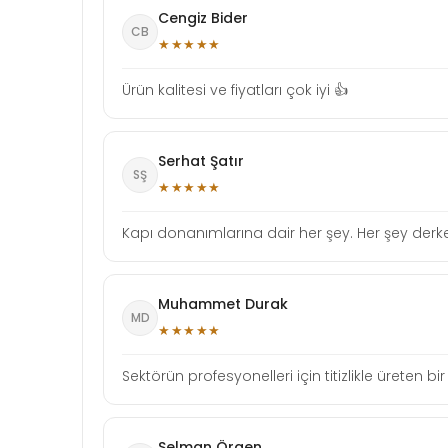
Cengiz Bider
CB
★★★★★
Ürün kalitesi ve fiyatları çok iyi 👍
Serhat Şatır
SŞ
★★★★★
Kapı donanımlarına dair her şey. Her şey derken
Muhammet Durak
MD
★★★★★
Sektörün profesyonelleri için titizlikle üreten bi
Selman Örgen