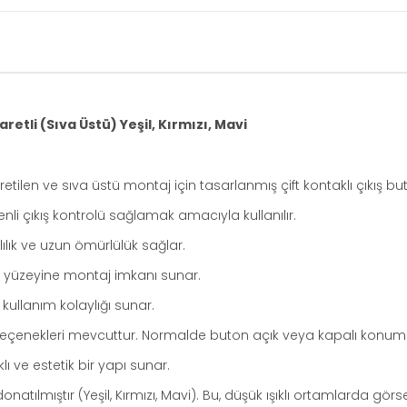
retli (Sıva Üstü) Yeşil, Kırmızı, Mavi
len ve sıva üstü montaj için tasarlanmış çift kontaklı çıkış bu
venli çıkış kontrolü sağlamak amacıyla kullanılır.
ılık ve uzun ömürlülük sağlar.
ın yüzeyine montaj imkanı sunar.
ullanım kolaylığı sunar.
M) seçenekleri mevcuttur. Normalde buton açık veya kapalı konu
 ve estetik bir yapı sunar.
donatılmıştır (Yeşil, Kırmızı, Mavi). Bu, düşük ışıklı ortamlarda görs