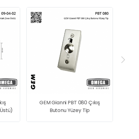
OMEGA Buton Kasas
Alüminyum İnox 40 x 85 
40-50 mm
M Gianni PBT 080 Çıkış
Butonu Yüzey Tip