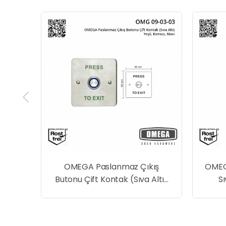
EGA Paslanmaz Çıkış
OMEGA Paslanmaz Çift 
u Çift Kontak (Sıva Altı)
Sıva Altı Tek Kontak 
Yeşil, Kırmızı, Mavi