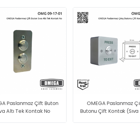
Buton
OMEGA Paslanmaz Çıkış
GE
No
Butonu Çift Kontak (Sıva Üstü)