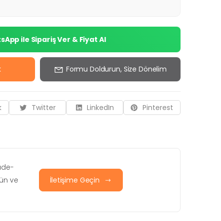
App ile Sipariş Ver & Fiyat Al
k
Formu Doldurun, Size Dönelim
k
Twitter
LinkedIn
Pinterest
iade-
rün ve
İletişime Geçin