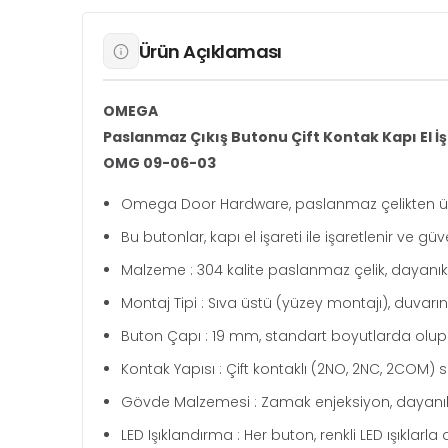
Ürün Açıklaması
OMEGA
Paslanmaz Çıkış Butonu Çift Kontak Kapı El İşa
OMG 09-06-03
Omega Door Hardware, paslanmaz çelikten üreti
Bu butonlar, kapı el işareti ile işaretlenir ve gü
Malzeme : 304 kalite paslanmaz çelik, dayanıkl
Montaj Tipi : Sıva üstü (yüzey montajı), duvar
Buton Çapı : 19 mm, standart boyutlarda olup k
Kontak Yapısı : Çift kontaklı (2NO, 2NC, 2CO
Gövde Malzemesi : Zamak enjeksiyon, dayanıklı
LED Işıklandırma : Her buton, renkli LED ışıklarla 