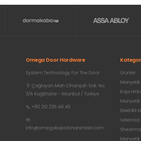
Omega Door Hardware
Kategor
System Technology For The Door
Ürünler
Manyetik K
Çağlayan Mah Cihanşah Sok. No:
Kapı Hidro
3/A Kağıthane - İstanbul / Türkiye
Manyetik K
+90 212 225 49 45
Elektrikli K
Selenoid K
info@omegakapidonanimlari.com
Shearmagn
Manyetik 