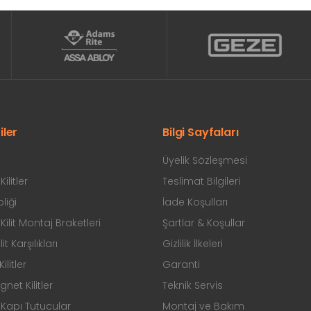
iler
Bilgi Sayfaları
Üyelik Sözleşmesi
ilitler
Teslimat Bilgileri
liği
İade Koşulları
ilit Montaj Braketleri
Şartlar & Koşullar
ilit Karşılıkları
Gizlilik İlkeleri
ilitler
Garanti
et Kilitler
Teknik Servis
Kapı Tutucular
Montaj ve Bakım