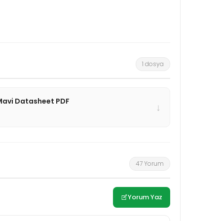
1 dosya
 Mavi Datasheet PDF
↓
47 Yorum
Yorum Yaz