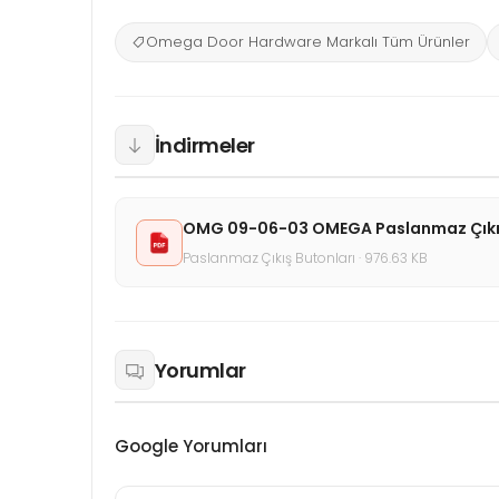
Omega Door Hardware Markalı Tüm Ürünler
İndirmeler
OMG 09-06-03 OMEGA Paslanmaz Çıkış But
Paslanmaz Çıkış Butonları · 976.63 KB
Yorumlar
Google Yorumları