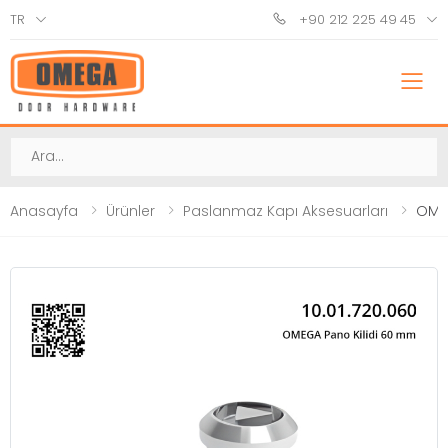
TR
+90 212 225 49 45
M
Ara
Anasayfa
Ürünler
Paslanmaz Kapı Aksesuarları
OMEG