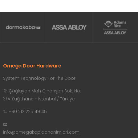
Omega Door Hardware
System Technology For The Door
Çağlayan Mah Cihanşah Sok. No:
3/A Kağıthane - İstanbul / Türkiye
+90 212 225 49 45
info@omegakapidonanimlari.com