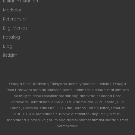
Kullanım Alanları
Markalar
Referanslar
Bilgi Merkezi
Katalog
Blog
İletişim
Omega Door Hardware, Türkiye'de üretim yapan bir üreticidir. Omega
Door Hardware markalı ürünlerini kendi üretim tesislerinde imal etmekte
ve müşterilerine kesintisiz tedarik sağlamaktadır. Omega Door
Hardware; Dormakaba, ASSA ABLOY, Adams Rite, GEZE, Kontal, GEM
Gianni, Hikvision, Kale Kilit, ISEO, Yale, Dorcas, Häfele, Briton, Omni ve
MUL-T-LOCK markalarının Türkiye distribütörü değildir. Şirket, bu
markalarla iş ortağı ve çözüm sağlayıcısı partner firması olarak hizmet
vermektedir.