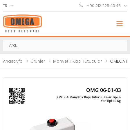
TR
+90 212 225 49 45
M
Ara
Anasayfa
Ürünler
Manyetik Kapı Tutucular
OMEGA Man