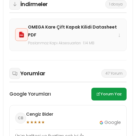
İndirmeler
1 dosya
OMEGA Kare Çift Kapak Kilidi Datasheet
↓
PDF
Paslanmaz Kapı Aksesuarları · 1.14 MB
Yorumlar
47 Yorum
Google Yorumları
Yorum Yaz
Cengiz Bider
CB
★★★★★
Google
Ürün kalitesi ve fiyatları çok iyi 👍