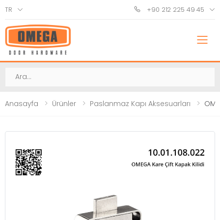
TR
+90 212 225 49 45
M
Ara
Anasayfa
Ürünler
Paslanmaz Kapı Aksesuarları
OMEG