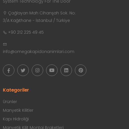
System Technology For The Door
Çağlayan Mah Cihanşah Sok. No:
3/A Kağıthane - İstanbul / Türkiye
+90 212 225 49 45
info@omegakapidonanimlari.com
Kategoriler
Ürünler
Manyetik Kilitler
Kapı Hidroliği
Manyetik Kilit Montaj Braketleri