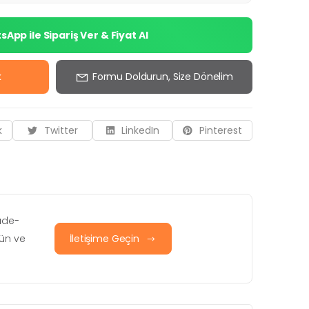
App ile Sipariş Ver & Fiyat Al
k
Formu Doldurun, Size Dönelim
k
Twitter
LinkedIn
Pinterest
iade-
rün ve
İletişime Geçin