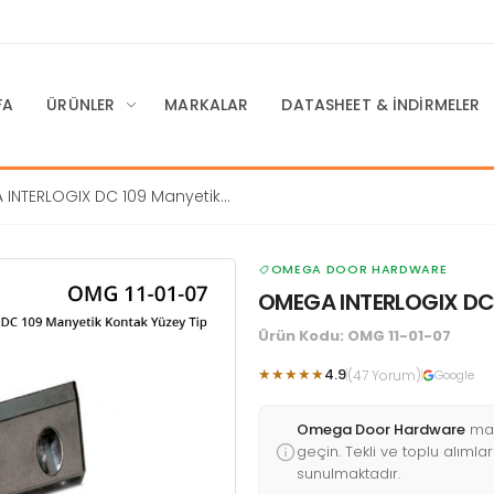
FA
ÜRÜNLER
MARKALAR
DATASHEET & İNDIRMELER
INTERLOGIX DC 109 Manyetik
zey Tip
OMEGA DOOR HARDWARE
OMEGA INTERLOGIX DC 
Ürün Kodu: OMG 11-01-07
★★★★★
4.9
(47 Yorum)
Google
Omega Door Hardware
mar
geçin. Tekli ve toplu alımları
sunulmaktadır.