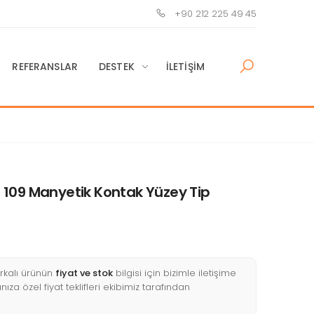
+90 212 225 49 45
REFERANSLAR
DESTEK
İLETIŞIM
109 Manyetik Kontak Yüzey Tip
kalı ürünün
fiyat ve stok
bilgisi için bizimle iletişime
nıza özel fiyat teklifleri ekibimiz tarafından