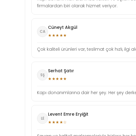
firmalardan biri olarak hizmet veriyor.
Cüneyt Akgül
CA
★★★★★
Çok kaliteli ürünleri var, teslimat çok hızlı, i
Serhat Şatır
SŞ
★★★★★
Kapı donanımlarına dair her şey. Her şey derken
Levent Emre Eryiğit
LE
★★★★☆