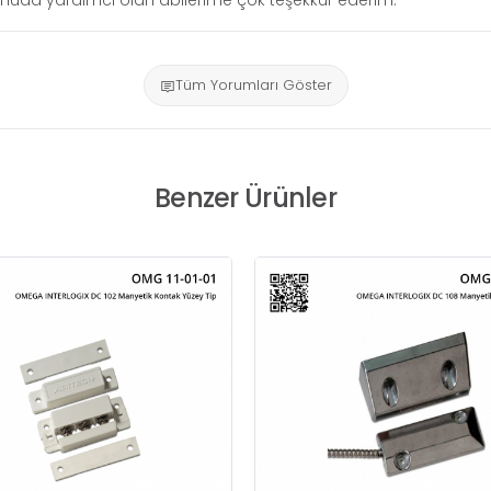
 konuda yardımcı olan abilerime çok teşekkür ederim.
Tüm Yorumları Göster
Benzer Ürünler