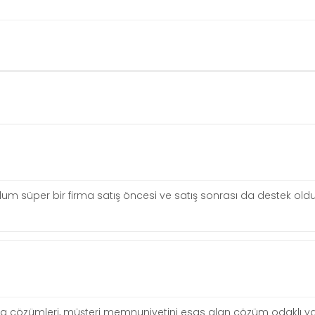
um süper bir firma satış öncesi ve satış sonrası da destek oldu
uca çözümleri, müşteri memnuniyetini esas alan çözüm odaklı y