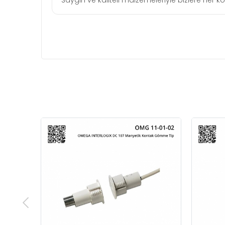
Saygın ve kaliteli malzemeleriyle bizlere her