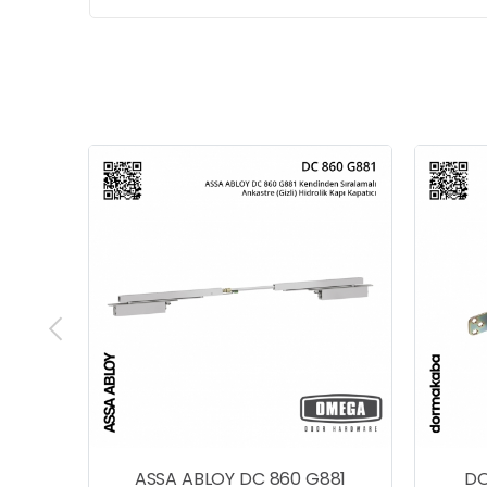
LOY DC 860 G881
DORMAKABA ITS 96 Kalp