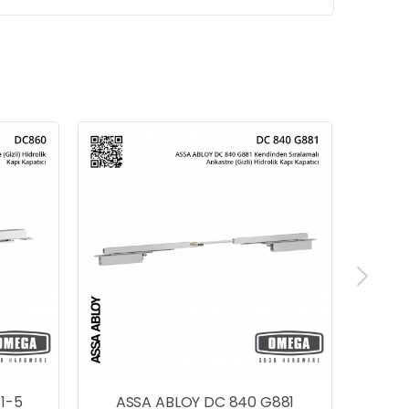
GEZE Boxer P Tek Kanatlı Çift
Yöne Açılımlı Kapılar İçin
Kapıya Entegre Kapı Kapatıcı
Hidrolik
LOY DC 840 G881