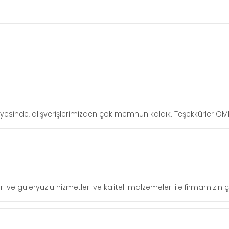
ı sayesinde, alışverişlerimizden çok memnun kaldık. Teşekkürler O
leri ve güleryüzlü hizmetleri ve kaliteli malzemeleri ile firmamızı