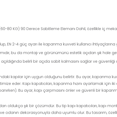
(60-80 KG) 90 Derece Sabitleme Elemanı Dahil, özellikle iç mekan
up, EN 2-4 güç ayarı ile kapanma kuvveti kullanıcı ihtiyaçlarına 
arımıdır, bu da montajı ve görünümünü estetik açıdan şık hale geti
çıldığında belirli bir açıda sabit kalmasını sağlar ve güvenliği ar
sındaki kapılar için uygun olduğunu belirtir. Bu ayar, kapanma ku
 optimize eder. Kapı kapatıcıları, kapanma hızını ayarlamak içi
ırken). Bu ayar, kapı çarpmasını önler ve güvenli bir kapanm
açıdan oldukça şık bir çözümdür. Bu tip kapı kapatıcıları, kapı mo
 ve odanın dekorasyonuyla daha uyumlu olur. Bu tasarım, özel