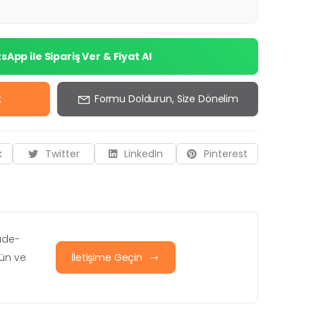
App ile Sipariş Ver & Fiyat Al
k
Formu Doldurun, Size Dönelim
k
Twitter
LinkedIn
Pinterest
iade-
rün ve
İletişime Geçin