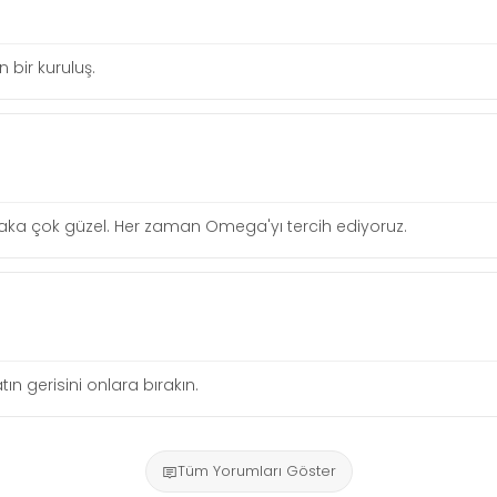
n bir kuruluş.
lgi alaka çok güzel. Her zaman Omega'yı tercih ediyoruz.
tın gerisini onlara bırakın.
Tüm Yorumları Göster