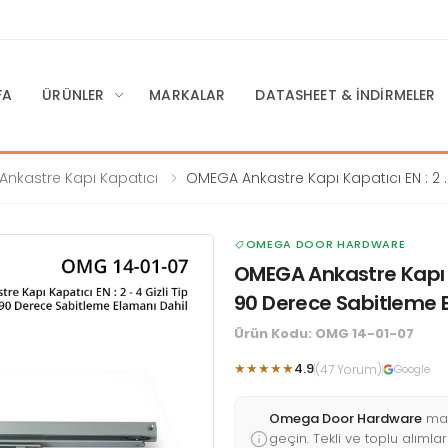
FA
ÜRÜNLER
MARKALAR
DATASHEET & İNDIRMELER
Ankastre Kapı Kapatıcı
OMEGA Ankastre Kapı Kapatıcı EN : 2 
4 Gizli Tip (60-80 KG) 90 Derece
Sabitleme Elamanı Dahil
OMEGA DOOR HARDWARE
OMEGA Ankastre Kapı Ka
90 Derece Sabitleme 
Ürün Kodu: OMG 14-01-07
★★★★★
4.9
(47 Yorum)
Google
Omega Door Hardware
mar
geçin. Tekli ve toplu alımları