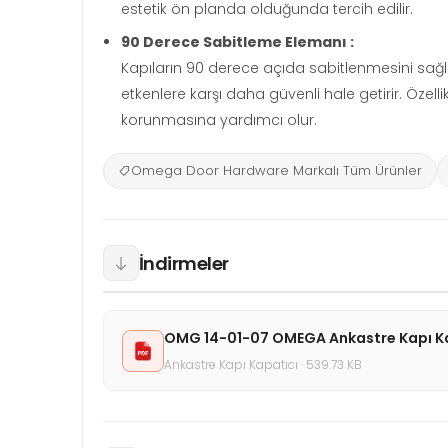
estetik ön planda olduğunda tercih edilir.
90 Derece Sabitleme Elemanı :
Kapıların 90 derece açıda sabitlenmesini sağla
etkenlere karşı daha güvenli hale getirir. Öze
korunmasına yardımcı olur.
Omega Door Hardware Markalı Tüm Ürünler
İndirmeler
OMG 14-01-07 OMEGA Ankastre Kapı Kapa
Ankastre Kapı Kapatıcı · 539.73 KB