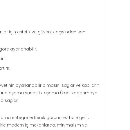
lar için estetik ve güvenlik açısından son
göre ayarlanabilir.
rir.
tırır.
vvetinin ayarlanabilir olmasını sağlar ve kapıların
n iki ana aşama sunar: ilk aşama (kapı kapanmaya
a sağlar.
ntajına entegre edilerek görünmez hale gelir,
likle modern iç mekanlarda, minimalizm ve