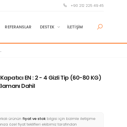
+90 212 225 49 45
REFERANSLAR
DESTEK
İLETIŞIM
-
patıcı EN : 2 - 4 Gizli Tip (60-80 KG)
Elamanı Dahil
kalı ürünün
fiyat ve stok
bilgisi için bizimle iletişime
nıza özel fiyat teklifleri ekibimiz tarafından