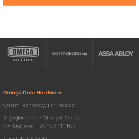
Omega Door Hardware
System Technology For The Door
Çağlayan Mah Cihanşah Sok. No:
3/A Kağıthane - İstanbul / Türkiye
+90 212 225 49 45