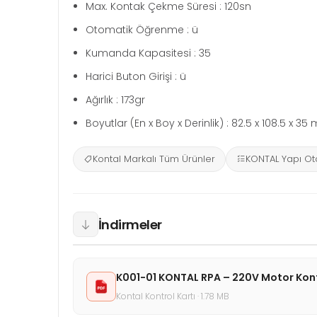
Max. Kontak Çekme Süresi : 120sn
Otomatik Öğrenme : ü
Kumanda Kapasitesi : 35
Harici Buton Girişi : ü
Ağırlık : 173gr
Boyutlar (En x Boy x Derinlik) : 82.5 x 108.5 x 3
Kontal Markalı Tüm Ürünler
KONTAL Yapı Ot
İndirmeler
K001-01 KONTAL RPA – 220V Motor Kont
Kontal Kontrol Kartı · 1.78 MB