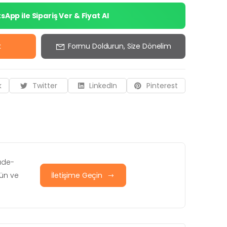
App ile Sipariş Ver & Fiyat Al
k
Formu Doldurun, Size Dönelim
k
Twitter
LinkedIn
Pinterest
iade-
rün ve
İletişime Geçin