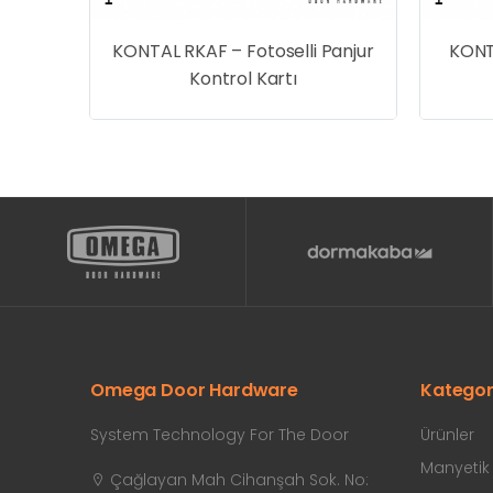
çlı
KONTAL RKAF – Fotoselli Panjur
KONT
Kontrol Kartı
Omega Door Hardware
Kategor
System Technology For The Door
Ürünler
Manyetik K
Çağlayan Mah Cihanşah Sok. No: