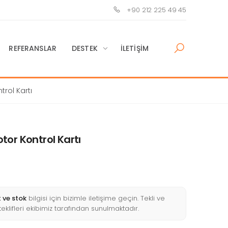
+90 212 225 49 45
REFERANSLAR
DESTEK
İLETIŞIM
rol Kartı
or Kontrol Kartı
t ve stok
bilgisi için bizimle iletişime geçin. Tekli ve
 teklifleri ekibimiz tarafından sunulmaktadır.