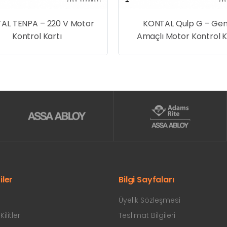
AL TENPA – 220 V Motor
KONTAL Qulp G – Gen
Kontrol Kartı
Amaçlı Motor Kontrol K
iler
Bilgi Sayfaları
Üyelik Sözleşmesi
ilitler
Teslimat Bilgileri