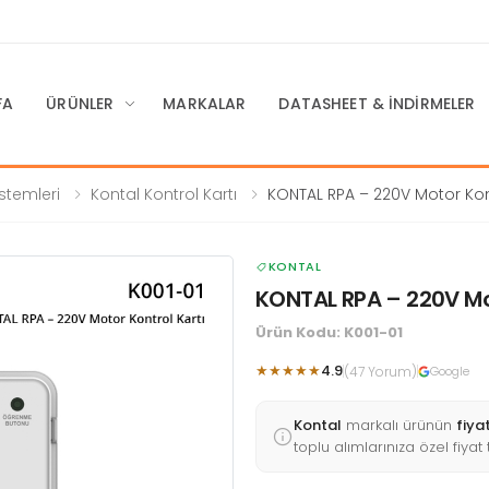
FA
ÜRÜNLER
MARKALAR
DATASHEET & İNDIRMELER
stemleri
Kontal Kontrol Kartı
KONTAL RPA – 220V Motor Kont
KONTAL
KONTAL RPA – 220V Mot
Ürün Kodu: K001-01
★★★★★
4.9
(47 Yorum)
Google
Kontal
markalı ürünün
fiya
toplu alımlarınıza özel fiyat