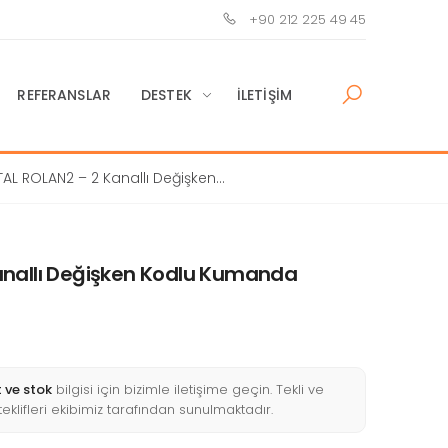
+90 212 225 49 45
REFERANSLAR
DESTEK
İLETIŞIM
AL ROLAN2 – 2 Kanallı Değişken
 Kumanda
nallı Değişken Kodlu Kumanda
t ve stok
bilgisi için bizimle iletişime geçin. Tekli ve
 teklifleri ekibimiz tarafından sunulmaktadır.