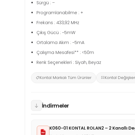
Sürgü : –
Programlanabilme : +
Frekans : 433,92 MHz
Çıkış Gücü : ~5mW
Ortalama Akım : ~5mA
Çalışma Mesafesi** : <50m
Renk Seçenekleri : Siyah, Beyaz
Kontal Markalı Tüm Ürünler
Kontal Değişke
İndirmeler
K060-01 KONTAL ROLAN2 – 2 Kanallı D