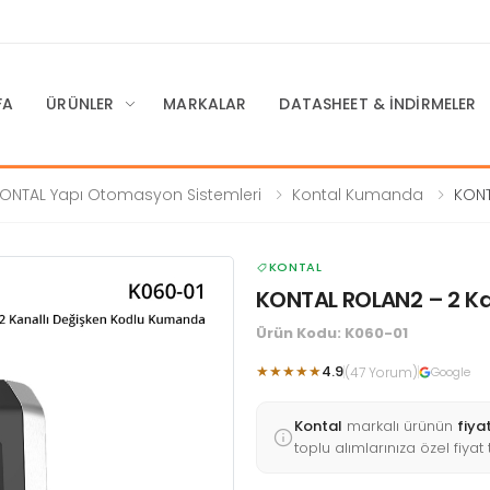
FA
ÜRÜNLER
MARKALAR
DATASHEET & İNDIRMELER
ONTAL Yapı Otomasyon Sistemleri
Kontal Kumanda
KONT
Kodlu
KONTAL
KONTAL ROLAN2 – 2 Ka
Ürün Kodu: K060-01
★★★★★
4.9
(47 Yorum)
Google
Kontal
markalı ürünün
fiya
toplu alımlarınıza özel fiyat