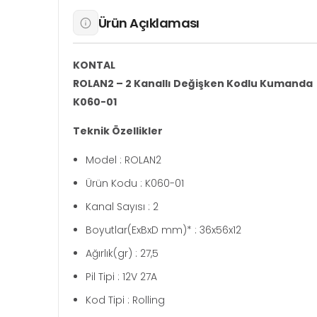
Ürün Açıklaması
KONTAL
ROLAN2 – 2 Kanallı Değişken Kodlu Kumanda
K060-01
Teknik Özellikler
Model : ROLAN2
Ürün Kodu : K060-01
Kanal Sayısı : 2
Boyutlar(ExBxD mm)* : 36x56x12
Ağırlık(gr) : 27,5
Pil Tipi : 12V 27A
Kod Tipi : Rolling