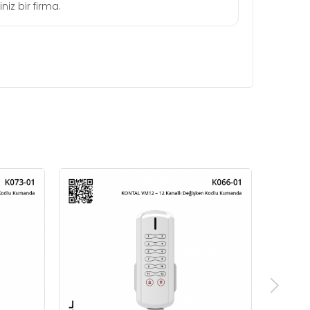
niz bir firma.
KO
De