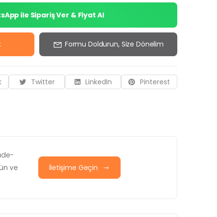
App ile Sipariş Ver & Fiyat Al
k
Formu Doldurun, Size Dönelim
k
Twitter
LinkedIn
Pinterest
iade-
rün ve
İletişime Geçin