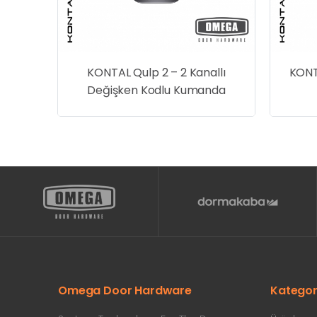
llı
KONTAL Qulp 2 – 2 Kanallı
KONTA
Değişken Kodlu Kumanda
Omega Door Hardware
Kategor