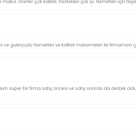
re makul. Ürünler çok kaliteli. Destekleri çok iyi. Hizmetleri için te
leri ve güleryüzlü hizmetleri ve kaliteli malzemeleri ile firmamızı
um süper bir firma satış öncesi ve satış sonrası da destek oldu