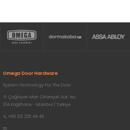
Omega Door Hardware
System Technology For The Door
Çağlayan Mah Cihanşah Sok. No:
3/A Kağıthane - İstanbul / Türkiye
+90 212 225 49 45