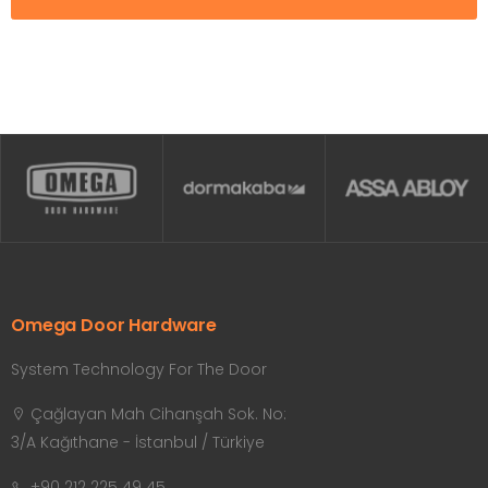
Omega Door Hardware
System Technology For The Door
Çağlayan Mah Cihanşah Sok. No:
3/A Kağıthane - İstanbul / Türkiye
+90 212 225 49 45