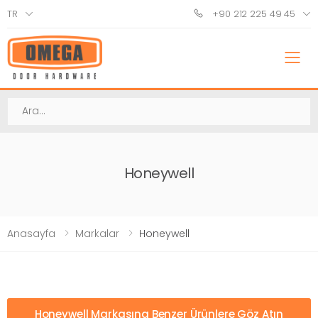
TR
+90 212 225 49 45
M
Ara
Honeywell
Anasayfa
Markalar
Honeywell
Honeywell Markasına Benzer Ürünlere Göz Atın