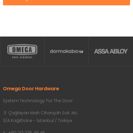
Omega Door Hardware
System Technology For The Door
Çağlayan Mah Cihanşah Sok. No:
3/A Kağıthane - İstanbul / Türkiye
+90 212 225 49 45