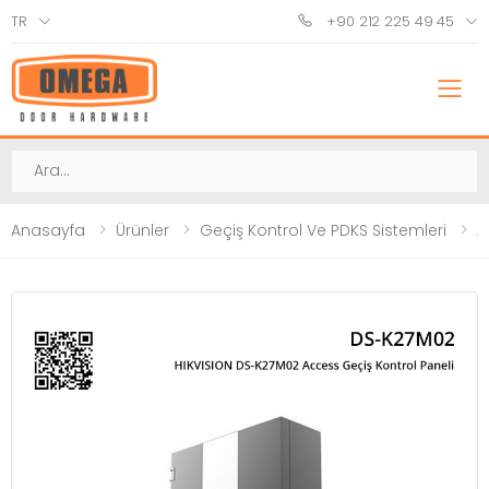
TR
+90 212 225 49 45
M
Ara
Anasayfa
Ürünler
Geçiş Kontrol Ve PDKS Sistemleri
A