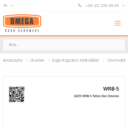
TR
+90 212 225 49 45
M
Ara
Anasayfa
Ürünler
Kapı Kapatıcı Hidrolikler
Otomatik 