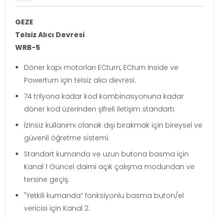
GEZE
Telsiz Alıcı Devresi
WRB-5
Döner kapı motorları ECturn, ECturn Inside ve
Powerturn için telsiz alıcı devresi.
74 trilyona kadar kod kombinasyonuna kadar
döner kod üzerinden şifreli iletişim standartı.
İzinsiz kullanımı olanak dışı bırakmak için bireysel ve
güvenli öğretme sistemi.
Standart kumanda ve uzun butona basma için
Kanal 1 Güncel daimi açık çalışma modundan ve
tersine geçiş.
"Yetkili kumanda” fonksiyonlu basma buton/el
vericisi için Kanal 2.