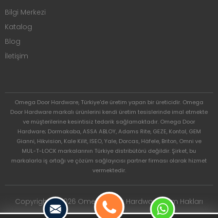
Bilgi Merkezi
Katalog
Blog
İletişim
Omega Door Hardware, Türkiye'de üretim yapan bir üreticidir. Omega
Door Hardware markalı ürünlerini kendi üretim tesislerinde imal etmekte
ve müşterilerine kesintisiz tedarik sağlamaktadır. Omega Door
Hardware; Dormakaba, ASSA ABLOY, Adams Rite, GEZE, Kontal, GEM
Gianni, Hikvision, Kale Kilit, ISEO, Yale, Dorcas, Häfele, Briton, Omni ve
MUL-T-LOCK markalarının Türkiye distribütörü değildir. Şirket, bu
markalarla iş ortağı ve çözüm sağlayıcısı partner firması olarak hizmet
vermektedir.
Copyright © 2026 Omega Door Hardware. Tüm Hakları
Saklıdır.