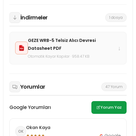
İndirmeler
1 dosya
GEZE WRB-5 Telsiz Alıcı Devresi
↓
Datasheet PDF
Otomatik Kayar Kapılar · 958.47 KB
Yorumlar
47 Yorum
Google Yorumları
Yorum Yaz
Okan Kaya
OK
★★★★★
Google