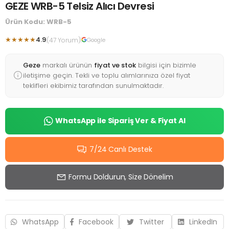
GEZE WRB-5 Telsiz Alıcı Devresi
Ürün Kodu: WRB-5
★★★★★
4.9
(47 Yorum)
Google
Geze
markalı ürünün
fiyat ve stok
bilgisi için bizimle
iletişime geçin. Tekli ve toplu alımlarınıza özel fiyat
teklifleri ekibimiz tarafından sunulmaktadır.
WhatsApp ile Sipariş Ver & Fiyat Al
7/24 Canlı Destek
Formu Doldurun, Size Dönelim
WhatsApp
Facebook
Twitter
LinkedIn