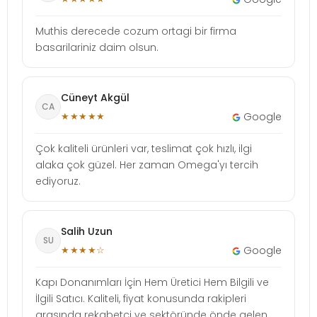
Muthis derecede cozum ortagi bir firma
basarilariniz daim olsun.
Cüneyt Akgül
CA
★★★★★
Google
Çok kaliteli ürünleri var, teslimat çok hızlı, ilgi
alaka çok güzel. Her zaman Omega'yı tercih
ediyoruz.
Salih Uzun
SU
★★★★☆
Google
Kapı Donanımları İçin Hem Üretici Hem Bilgili ve
İlgili Satıcı. Kaliteli, fiyat konusunda rakipleri
arasında rekabetçi ve sektöründe önde gelen