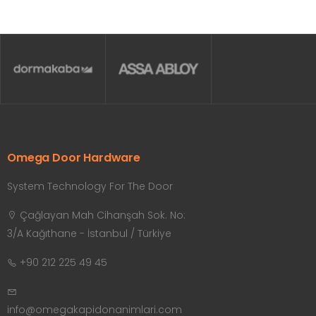
Omega Door Hardware
System Technology For The Door
Çağlayan Mah Cihanşah Sok. No:
3/A Kağıthane - İstanbul / Türkiye
+90 212 225 49 45
info@omegakapidonanimlari.com