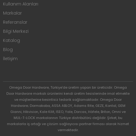
Kullanım Alanları
Markalar
Referanslar
Bilgi Merkezi
Katalog
Blog
İletişim
Omega Door Hardware, Türkiye'de üretim yapan bir üreticidir. Omega
Door Hardware markalı ürünlerini kendi üretim tesislerinde imal etmekte
ve müşterilerine kesintisiz tedarik sağlamaktadır. Omega Door
Hardware; Dormakaba, ASSA ABLOY, Adams Rite, GEZE, Kontal, GEM
Gianni, Hikvision, Kale Kilit, ISEO, Yale, Dorcas, Häfele, Briton, Omni ve
MUL-T-LOCK markalarının Türkiye distribütörü değildir. Şirket, bu
markalarla iş ortağı ve çözüm sağlayıcısı partner firması olarak hizmet
vermektedir.