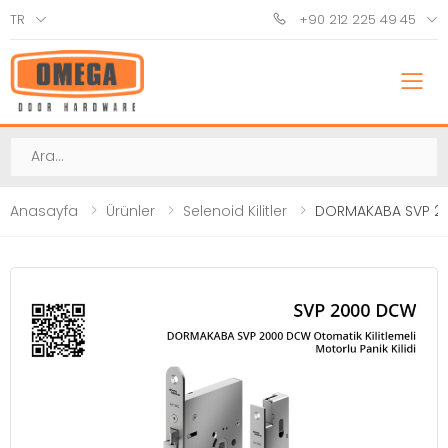
TR
+90 212 225 49 45
M
Ara
Anasayfa
Ürünler
Selenoid Kilitler
DORMAKABA SVP 2000