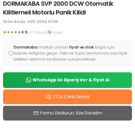
DORMAKABA SVP 2000 DCW Otomatik
Kilitlemeli Motorlu Panik Kilidi
Ürün Kodu: SVP 2000 DCW
★★★★★
4.9
(47 Yorum)
Google
Dormakaba
markalı ürünün
fiyat ve stok
bilgisi için
bizimle iletişime geçin. Tekli ve toplu alımlarınıza özel fiyat
teklifleri ekibimiz tarafından sunulmaktadır.
WhatsApp ile Sipariş Ver & Fiyat Al
7/24 Canlı Destek
Formu Doldurun, Size Dönelim