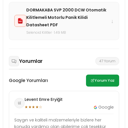
DORMAKABA SVP 2000 DCW Otomatik
Kilitlemeli Motorlu Panik Kilidi
↓
Datasheet PDF
Selenoid Kilitler · 1.49 MB
Yorumlar
47 Yorum
Google Yorumları
Yorum Yaz
Levent Emre Eryiğit
LE
★★★★☆
Google
Saygın ve kaliteli malzemeleriyle bizlere her
konuda yardımcı olan abilerime çok teşekkür