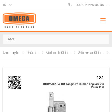
TR
+90 212 225 49 45
M
Ara
Anasayfa
Ürünler
Mekanik Kilitler
Gömme Kilitler