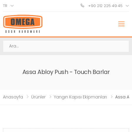
TR
+90 212 225 49 45
M
Ara
Assa Abloy Push - Touch Barlar
Anasayfa
Ürünler
Yangın Kapısı Ekipmanları
Assa Ab