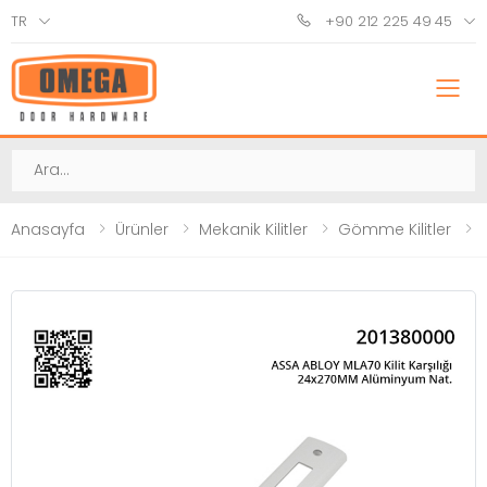
TR
+90 212 225 49 45
M
Ara
Anasayfa
Ürünler
Mekanik Kilitler
Gömme Kilitler