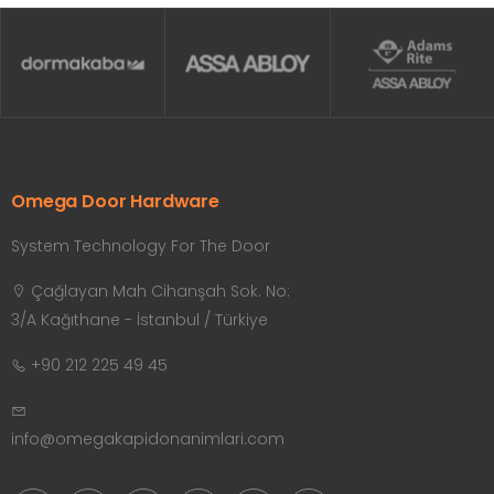
Omega Door Hardware
System Technology For The Door
Çağlayan Mah Cihanşah Sok. No:
3/A Kağıthane - İstanbul / Türkiye
+90 212 225 49 45
info@omegakapidonanimlari.com