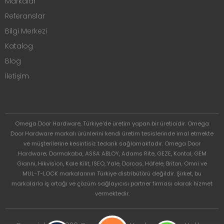
Markalar
Referanslar
Bilgi Merkezi
Katalog
Blog
İletişim
Omega Door Hardware, Türkiye'de üretim yapan bir üreticidir. Omega
Door Hardware markalı ürünlerini kendi üretim tesislerinde imal etmekte
ve müşterilerine kesintisiz tedarik sağlamaktadır. Omega Door
Hardware; Dormakaba, ASSA ABLOY, Adams Rite, GEZE, Kontal, GEM
Gianni, Hikvision, Kale Kilit, ISEO, Yale, Dorcas, Häfele, Briton, Omni ve
MUL-T-LOCK markalarının Türkiye distribütörü değildir. Şirket, bu
markalarla iş ortağı ve çözüm sağlayıcısı partner firması olarak hizmet
vermektedir.