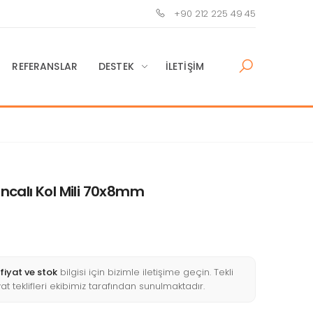
+90 212 225 49 45
REFERANSLAR
DESTEK
İLETIŞIM
calı Kol Mili 70x8mm
fiyat ve stok
bilgisi için bizimle iletişime geçin. Tekli
yat teklifleri ekibimiz tarafından sunulmaktadır.