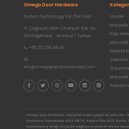
Omega Door Hardware
Kategor
System Technology For The Door
Ürünler
Manyetik K
Çağlayan Mah Cihanşah Sok. No:
Kapı Hidro
3/A Kağıthane - İstanbul / Türkiye
Manyetik K
+90 212 225 49 45
Elektrikli K
Selenoid K
info@omegakapidonanimlari.com
Shearmagn
Manyetik 
Paslanmaz
Omega Door Hardware, Türkiye'de üretim yapan bir üreticidir. 
Hardware; Dormakaba, ASSA ABLOY, Adams Rite, GEZE, Kontal, GEM G
markalarla iş ortağı ve çözüm sağlayıcısı partner firması olara