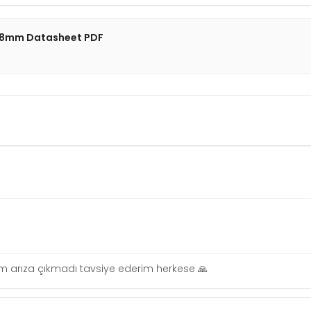
0x8mm Datasheet PDF
orum arıza çıkmadı tavsiye ederim herkese 🙏