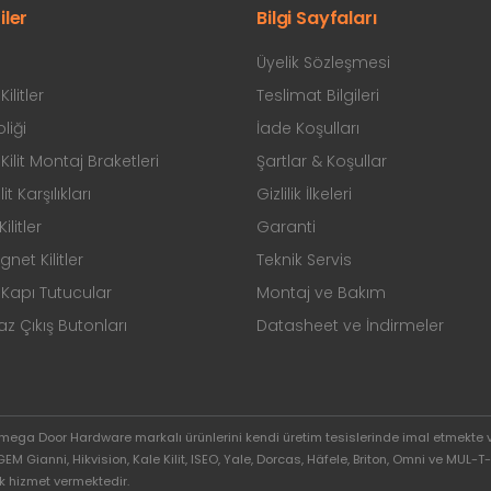
iler
Bilgi Sayfaları
Üyelik Sözleşmesi
ilitler
Teslimat Bilgileri
liği
İade Koşulları
ilit Montaj Braketleri
Şartlar & Koşullar
ilit Karşılıkları
Gizlilik İlkeleri
ilitler
Garanti
et Kilitler
Teknik Servis
Kapı Tutucular
Montaj ve Bakım
 Çıkış Butonları
Datasheet ve İndirmeler
Omega Door Hardware markalı ürünlerini kendi üretim tesislerinde imal etmekte 
ianni, Hikvision, Kale Kilit, ISEO, Yale, Dorcas, Häfele, Briton, Omni ve MUL-T-L
k hizmet vermektedir.