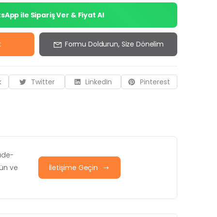
App ile Sipariş Ver & Fiyat Al
k
Formu Doldurun, Size Dönelim
k
Twitter
LinkedIn
Pinterest
iade-
rün ve
İletişime Geçin