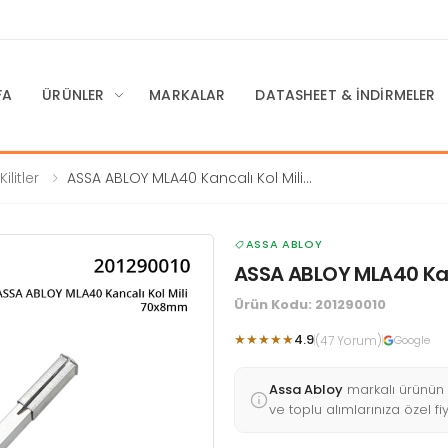
FA
ÜRÜNLER
MARKALAR
DATASHEET & İNDIRMELER
litler
ASSA ABLOY MLA40 Kancalı Kol Mili
70x8mm
ASSA ABLOY
ASSA ABLOY MLA40 Kan
Ürün Kodu: 201290010
★★★★★
4.9
(47 Yorum)
Google
Assa Abloy
markalı ürünün
ve toplu alımlarınıza özel fi