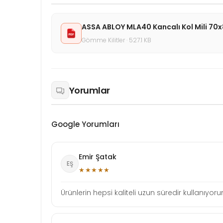
ASSA ABLOY MLA40 Kancalı Kol Mili 7
Gömme Kilitler · 527.1 KB
Yorumlar
Google Yorumları
Emir Şatak
EŞ
★★★★★
Ürünlerin hepsi kaliteli uzun süredir kullanıy