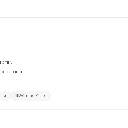
anılır.
de kullanılır.
tler
Gömme Kilitler