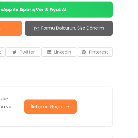
App ile Sipariş Ver & Fiyat Al
k
Formu Doldurun, Size Dönelim
k
Twitter
LinkedIn
Pinterest
iade-
rün ve
İletişime Geçin