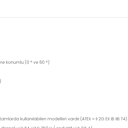
e konumlu (0 ° ve 60 °)
)
amlarda kullanılabilen modelleri vardır.(ATEX = II 2G EX IB IIB T4)