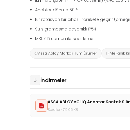
İki mikro şalter F4T 7-GP UL (Şehir) (VAC 250 V /
Anahtar dönme 60 °
Bir rotasyon bir cihazı harekete geçirir (örneğin 
Su sıçramasına dayanıklı IP54
M30x1.5 somun ile sabitleme
Assa Abloy Markalı Tüm Ürünler
Mekanik Kili
İndirmeler
ASSA ABLOY eCLIQ Anahtar Kontak Silin
Bareller · 715.05 KB