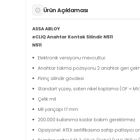
Ürün Açıklaması
ASSA ABLOY
eCLIQ Anahtar Kontak Silindir N511
N511
Elektronik versiyonu mevcuttur.
Anahtar takma pozisyonu 2 anahtar geri çekm
Pirinç silindir gövdesi
Standart yüzey, saten nikel kaplama (OF = MV
Çelik mil
Mil yarıçapı 17 mm
200.000 kullanıma kadar bakım gerektirmez
Opsiyonel: ATEX sertifikasına sahip patlayıcı ort