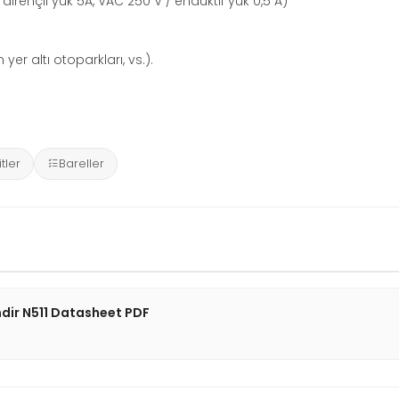
 dirençli yük 5A, VAC 250 V / endüktif yük 0,5 A)
yer altı otoparkları, vs.).
tler
Bareller
dir N511 Datasheet PDF