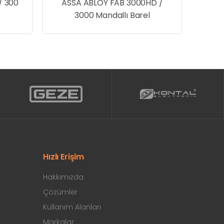
/ 300
ASSA ABLOY FAB 3000HD /
3000 Mandallı Barel
Hızlı Erişim
Hakkımızda
Çözümler
Kullanım Alanları
Markalar