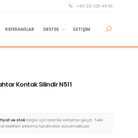
+90 212 225 49 45
REFERANSLAR
DESTEK
İLETIŞIM
tar Kontak Silindir N511
fiyat ve stok
bilgisi için bizimle iletişime geçin. Tekli
yat teklifleri ekibimiz tarafından sunulmaktadır.