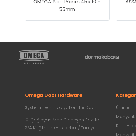
rofil
OMEGA Barel Yarım 45 x 10 =
ASSA
55mm
Omega Door Hardware
Kategor
System Technology For The Door
Ürünler
Manyetik K
Çağlayan Mah Cihanşah Sok. No:
Kapı Hidro
3/A Kağıthane - İstanbul / Türkiye
Manyetik K