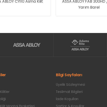
 ABLOY CY110 Asma Kilit
ASSA ABLOY FAB 300HD 
Yarım Barel
iler
Bilgi Sayfaları
Üyelik Sözleşmesi
ilitler
Teslimat Bilgileri
liği
İade Koşulları
ilit Montaj Braketleri
Şartlar & Koşullar