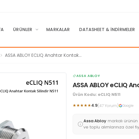
FA
ÜRÜNLER
MARKALAR
DATASHEET & İNDIRMELER
ASSA ABLOY ECLIQ Anahtar Kontak
Silindir N511
ASSA ABLOY
ASSA ABLOY eCLIQ Anah
Ürün Kodu: eCLIQ N511
★★★★★
4.9
(47 Yorum)
Google
Assa Abloy
markalı ürünün
ve toplu alımlarınıza özel fi