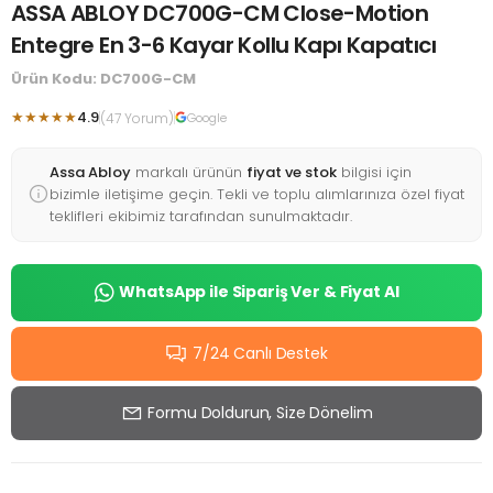
ASSA ABLOY DC700G-CM Close-Motion
Entegre En 3-6 Kayar Kollu Kapı Kapatıcı
Ürün Kodu: DC700G-CM
★★★★★
4.9
(47 Yorum)
Google
Assa Abloy
markalı ürünün
fiyat ve stok
bilgisi için
bizimle iletişime geçin. Tekli ve toplu alımlarınıza özel fiyat
teklifleri ekibimiz tarafından sunulmaktadır.
WhatsApp ile Sipariş Ver & Fiyat Al
7/24 Canlı Destek
Formu Doldurun, Size Dönelim