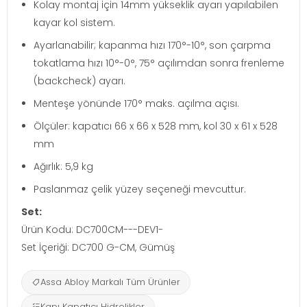
Kolay montaj için 14mm yükseklik ayarı yapılabilen
kayar kol sistem.
Ayarlanabilir; kapanma hızı 170°-10°, son çarpma
tokatlama hızı 10°-0°, 75° açılımdan sonra frenleme
(backcheck) ayarı.
Menteşe yönünde 170° maks. açılma açısı.
Ölçüler: kapatıcı 66 x 66 x 528 mm, kol 30 x 61 x 528
mm
Ağırlık: 5,9 kg
Paslanmaz çelik yüzey seçeneği mevcuttur.
Set:
Ürün Kodu: DC700CM---DEV1-
Set İçeriği: DC700 G-CM, Gümüş
Assa Abloy Markalı Tüm Ürünler
Kapı Kapatıcı Hidrolikler