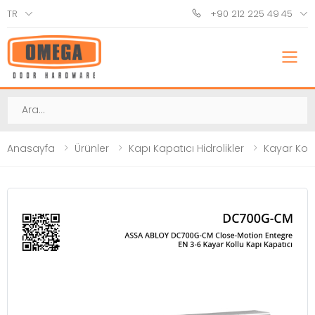
TR
+90 212 225 49 45
M
Ara
Anasayfa
Ürünler
Kapı Kapatıcı Hidrolikler
Kayar Koll