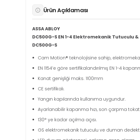
Ürün Açıklaması
ASSA ABLOY
DC500G-S EN 1-4 Elektromekanik Tutuculu & 
DC500G-S
Cam Motion® teknolojisine sahip, elektromekan
EN 1154’e göre sertifikalandırılmış EN 1-4 kapa
Kanat genişliği maks. 1100mm
CE sertifikalı.
Yangın kapılarında kullanıma uygundur.
Ayarlanabilir kapanma hızı, son çarpma tokatla
130° ye kadar açılma açısı.
GS elektromekanik tutuculu ve duman dedektörlü