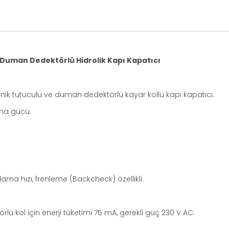
Duman Dedektörlü Hidrolik Kapı Kapatıcı
ik tutuculu ve duman dedektörlü kayar kollu kapı kapatıcı.
nma gücü.
ma hızı, frenleme (Backcheck) özellikli.
 kol için enerji tüketimi 75 mA, gerekli güç 230 V AC.