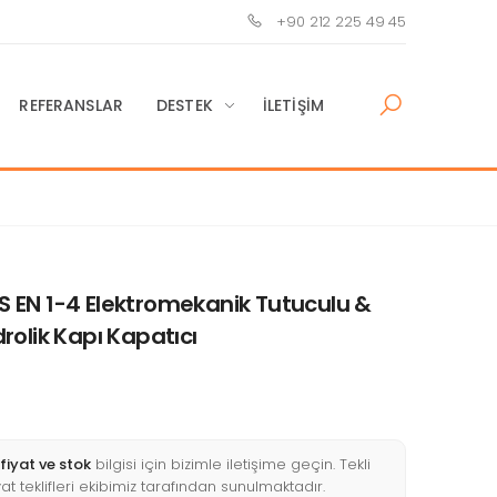
+90 212 225 49 45
REFERANSLAR
DESTEK
İLETIŞIM
EN 1-4 Elektromekanik Tutuculu &
olik Kapı Kapatıcı
fiyat ve stok
bilgisi için bizimle iletişime geçin. Tekli
yat teklifleri ekibimiz tarafından sunulmaktadır.