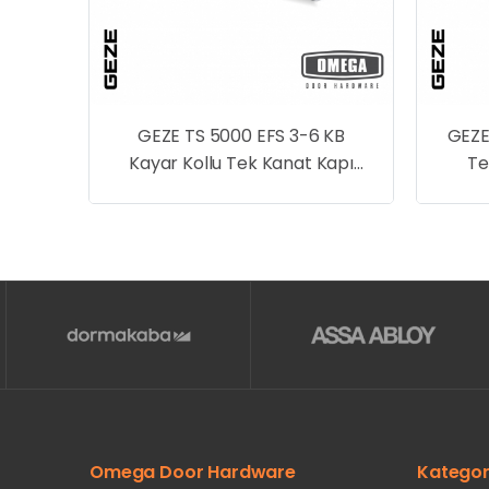
EFS 3-6 KB
GEZE TS 5000 L-E Kayar Kollu
 Kanat Kapı
Tek Kanat Kapı Kapatıcı
drolik
Hidrolik
Omega Door Hardware
Kategor