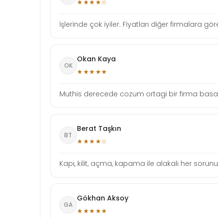
★★★★☆
İşlerinde çok iyiler. Fiyatları diğer firmalara gö
Okan Kaya
OK
★★★★★
Muthis derecede cozum ortagi bir firma basari
Berat Taşkın
BT
★★★★☆
Kapı, kilit, açma, kapama ile alakalı her sorun
Gökhan Aksoy
GA
★★★★★