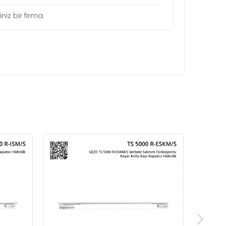
niz bir firma.
GEZE TS 5000 Kayar Kollu Kapı
Kapatıcı Hidrolik