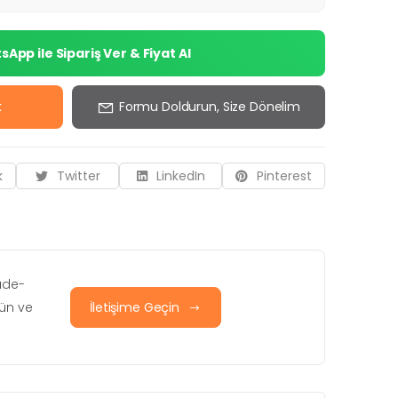
App ile Sipariş Ver & Fiyat Al
k
Formu Doldurun, Size Dönelim
k
Twitter
LinkedIn
Pinterest
iade-
rün ve
İletişime Geçin