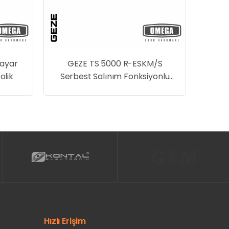
 R-ESKM/S
 Fonksiyonlu
pı Kapatıcı
ik
Hızlı Erişim