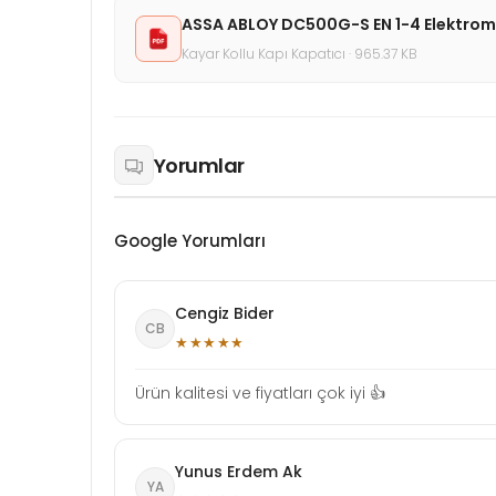
ASSA ABLOY DC500G-S EN 1-4 Elektrome
Kayar Kollu Kapı Kapatıcı · 965.37 KB
Yorumlar
Google Yorumları
Cengiz Bider
CB
★★★★★
Ürün kalitesi ve fiyatları çok iyi 👍
Yunus Erdem Ak
YA