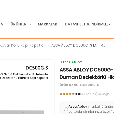
FA
ÜRÜNLER
MARKALAR
DATASHEET & İNDIRMELER
Kayar Kollu Kapı Kapatıcı
ASSA ABLOY DC500G-S EN 1-4
Elektromekanik Tutuculu & Duman
Dedektörlü Hidrolik Kapı Kapatıcı
ASSA ABLOY
ASSA ABLOY DC500G-S 
Duman Dedektörlü Hidr
Ürün Kodu: DC500G-S
★★★★★
4.9
(47 Yorum)
Google
Assa Abloy
markalı ürünün
ve toplu alımlarınıza özel fi