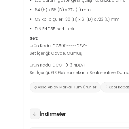
LED durum göstergesi: çalışma, arıza, alarm.
64 (H) x 58 (D) x 272 (L) mm
GS kol ölçüleri: 30 (H) x 61 (D) x 723 (L) mm
DIN EN 1155 sertifikalı.
Set:
Ürün Kodu: DC500-----DEV1-
Set İçeriği: Gövde, Gümüş
Ürün Kodu: DCG-10-31NDEV1-
Set İçeriği: GS Elektromekanik Sıralamalı ve Du
Assa Abloy Markalı Tüm Ürünler
Kapı Kapatı
İndirmeler